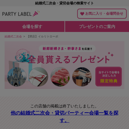
結婚式二次会・貸切会場の検索サイト
お気に入り・会場問合せ
会場を探す
プレゼントのご案内
結婚式二次会
【閉店】イルリトローボ
この店舗の掲載は終了いたしました。
他の結婚式二次会・貸切パーティー会場一覧を探
す。