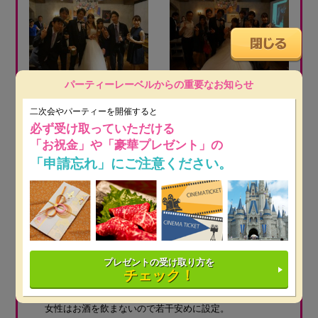
パーティーレーベルからの重要なお知らせ
開催したパーティー内容
二次会やパーティーを開催すると
必ず受け取っていただける
アットホームで、ゆったりしゃべれる、写真が撮れる
「お祝金」や「豪華プレゼント」の
パーティーにしました。
「申請忘れ」にご注意ください。
来てくれた人全員と話せるように、会場も広めにとっ
てテーブル、席を少なくして、立食形式で気軽に話せ
るようなパーティーでした。
立食形式オススメです。
プレゼントの受け取り方を
会費の設定で検討したこと
チェック！
女性はお酒を飲まないので若干安めに設定。