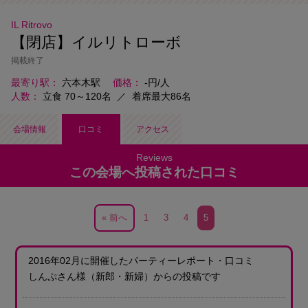
IL Ritrovo
【閉店】イルリトローボ
掲載終了
最寄り駅
六本木駅
価格
-円/人
人数
立食 70～120名
／
着席最大86名
会場情報
口コミ
アクセス
この会場へ投稿された口コミ
« 前へ
1
3
4
5
2016年02月に開催したパーティーレポート・口コミ
しんぷさん様
（新郎・新婦）
からの投稿です