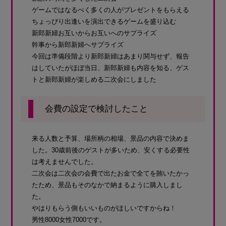
ゲームではなるべく多くの人がプレゼントをもらえる
ちょっぴり出逢いを演出できるゲームを盛り込む
新郎新婦お互いからお互いへのサプライズ
幹事から新郎新婦へサプライズ
今回は準備段階より新郎新婦はあまり関与せず、報告
はしていたがほぼ当日、新郎新婦も内容を知る、ゲス
トと新郎新婦が楽しめる二次会にしました
会費の設定で検討したこと
来る人数と予算、場所柄の相場、景品の内容で決めま
した。30歳前後のゲストが多いため、安くする必要性
は考えませんでした。
二次会は二次会の会費で出たお金で全てを賄いたかっ
たため、景品もそのなかで納まるように購入しまし
た。
やはりもらう側もいいものがほしいですからね！
男性8000女性7000です。