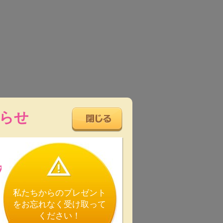
らせ
の
私たちからのプレゼント
をお忘れなく受け取って
ください！