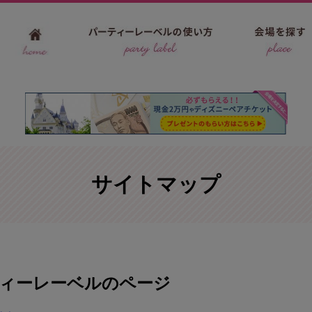
サイトマップ
ィーレーベルのページ