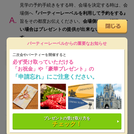
見学の予約手続きをする時、会場を決定する時は、会
場側へ
『パーティーレーベルを利用して予約をする』
旨をその都度お伝えください。
会場側にその認識がな
い場合はプレゼントの提供が出来ない場合がありま
す。
パーティーレーベルからの重要なお知らせ
二次会やパーティーを開催すると
プレゼントの申請期限を過ぎた場合
必ず受け取っていただける
「お祝金」や「豪華プレゼント」の
プレゼント申請には登録期限を設けています。
「申請忘れ」にご注意ください。
結婚式二次会
は開催日の10日前、法人パーティー・イ
ベントは開催日の5日前まで
に申請フォームに必要事
項を入力し、送信を行ってください。申請期間が経過
した後はプレゼント申請の対象外となります。
プレゼントの受け取り方を
チェック！
プレゼントの引換え期限を過ぎた場合