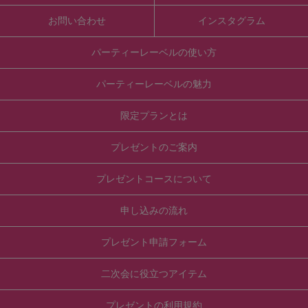
ん。
当社はユーザー及びサービス提供者に対し、適宜上、情報提供やア
お問い合わせ
インスタグラム
ドバイスを行うことがありますが、それにより責任を負うものでは
ありません。
２．個人情報の保護
パーティーレーベルの使い方
個人情報の利用の目的はお問合せに対する返信とサービスの提供の
為であり、当社が取得したユーザー情報は、当社のプライバシーポ
リシーに従って厳重に管理します。
パーティーレーベルの魅力
ユーザーが利用する会場や商品提供会社に利用の有無を確認する際
に、ユーザー情報を公開する場合がありますが、それ以外の第三者
限定プランとは
へ情報を公開することはありません。
また、サービスの提供に必要な場合や、法令により開示を求められ
た場合や、裁判所・警察等の公的機関、または弁護士会から法律に
プレゼントのご案内
基づく正式な照会を受けた場合に開示することがあります。
また、ユーザー本人から個人情報の訂正・削除の依頼があった場合
には速やかに対応します。
プレゼントコースについて
３．禁止事項
本サイトの利用に際しては、次の各号の行為を行うことを禁止しま
す。
申し込みの流れ
万一違反した場合、当社はユーザーの取引を停止したり、以後の取
引をお断りすることがあります。
また、ユーザーの違反行為により当社に損害が生じた場合、ユーザ
プレゼント申請フォーム
ーがその損害を賠償する責任を負うものとします。
当初より実施する意思なくパーティーの申込みをすること
他人になりすましてサービスや商品取引を行うこと
二次会に役立つアイテム
虚偽の情報を入力すること
本サイトを無断で営利目的に使用すること
当社が定める各種規約に違反すること
プレゼントの利用規約