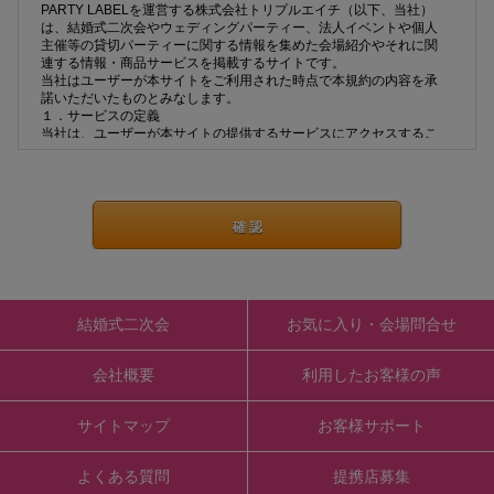
PARTY LABELを運営する株式会社トリプルエイチ（以下、当社）
は、結婚式二次会やウェディングパーティー、法人イベントや個人
主催等の貸切パーティーに関する情報を集めた会場紹介やそれに関
連する情報・商品サービスを掲載するサイトです。
当社はユーザーが本サイトをご利用された時点で本規約の内容を承
諾いただいたものとみなします。
１．サービスの定義
当社は、ユーザーが本サイトの提供するサービスにアクセスするこ
とを許諾していますが、サービスの内容や確実な提供、アクセス結
果等については一切保証いたしません。また当社は、本サイトの検
索サービスを介したダウンロードまたはアクセスの結果生じたいか
なる損害にも責任を負いません。
ユーザーが本サイトを通して行う取引は、すべてユーザーと「サー
ビス提供者」（取引の対象となるサービス又は商品を提供する者を
いい、飲食店や商品・サービス提供事業者等が含まれます。）との
間で直接行っていただくものです。当社及び本サイトは、取引の当
事者とはならず、取引に関する責任は負いません。したがって、万
一取引に関してトラブルが生じた場合には、ユーザーとサービス提
結婚式二次会
お気に入り・会場問合せ
供者との間で直接解決していただくことになります。
その為、取扱い商品やサービス、本サイト上の記載内容、サービス
提供者における個人情報の取扱い等については、サービスを提供す
会社概要
利用したお客様の声
る事業者に直接お問い合わせください。
当社は、通信回線やコンピュータ等の障害によるシステムの中断・
遅滞・中止・データの焼失、データへの不正アクセスにより生じた
サイトマップ
お客様サポート
損害、その他本サイトのサービスに関してユーザーに生じた損害に
ついて、一切責任を負わないものとします。また、ウェブページ、
サーバー、ドメイン等から送られるメール、コンテンツ等に、コン
よくある質問
提携店募集
ピュータ・ウィルス等の有害なものが含まれないことを保証しませ