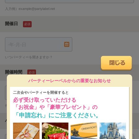
入力例）example@partylabel.net
開催日
必須
いつパーティーを開きますか？
開催時間
必須
パーティーレーベルからの重要なお知らせ
時
分ごろ
二次会やパーティーを開催すると
必ず受け取っていただける
何時ごろパーティーを開催いたしますか？
「お祝金」や「豪華プレゼント」の
「申請忘れ」にご注意ください。
パーティー内容
必須