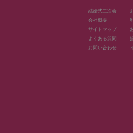
当初より実施す
他人になりすま
結婚式二次会
虚偽の情報を入
本サイトを無断
会社概要
当社が定める各
コンピュータの
サイトマップ
ュータウィルス
り、掲示したり
よくある質問
方法の如何を問
公序良俗に反す
お問い合わせ
法令に違反する
その他の不正行
以上の行為が確
発等の刑事責任
４．サービスの
当社の運営する
継、売却、合併
またユーザーは
に対し、全ての
５．商標、著作
PARTY LA
本サイトに掲載
オ、メッセージ
作権法により保
ユーザーは、営
ンロードなどを
但し、ユーザー
本サイトのコン