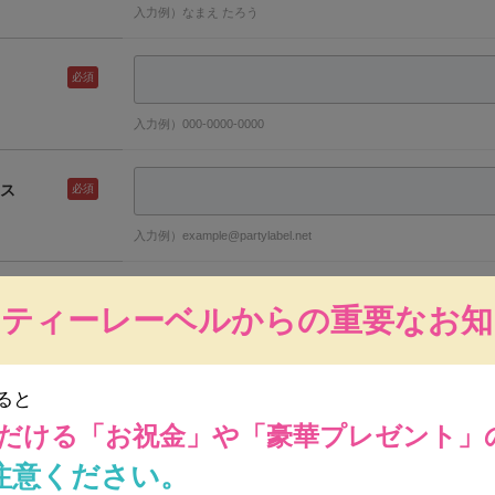
入力例）なまえ たろう
必須
入力例）000-0000-0000
ス
必須
入力例）example@partylabel.net
必須
ーティーレーベルからの重要なお知
いつパーティーを開きますか？
ると
時
分ごろ
必須
だける
「お祝金」や「豪華プレゼント」
何時ごろパーティーを開催いたしますか？
注意ください。