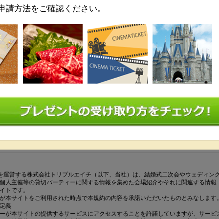
申請方法をご確認ください。
容
必須
どんなパーティーを致しますか？
名
ご利用の会場名をご記入ください。
請条件
同意する
必須
利用規約について
ABELを運営する株式会社トリプルエイチ（以下、当社）は、結婚式二次会やウェディン
個人主催等の貸切パーティーに関する情報を集めた会場紹介やそれに関連する情報
イトです。
が本サイトをご利用された時点で本規約の内容を承諾いただいたものとみなします
定義
ーが本サイトの提供するサービスにアクセスすることを許諾していますが、サービ