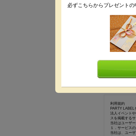
必ずこちらからプレゼントの
パーティー内
利用する会場
プレゼント申
利用規約
PARTY L
法人イベントや
スを掲載するサ
当社はユーザー
１．サービスの
当社は、ユーザ