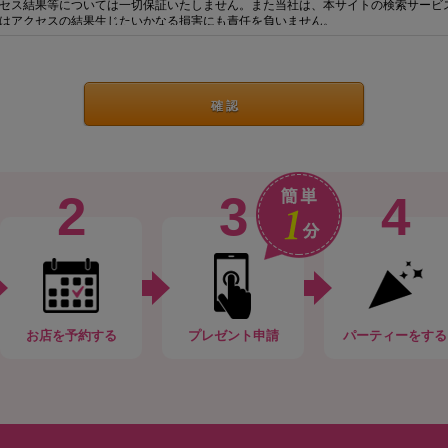
セス結果等については一切保証いたしません。また当社は、本サイトの検索サービ
はアクセスの結果生じたいかなる損害にも責任を負いません。
イトを通して行う取引は、すべてユーザーと「サービス提供者」（取引の対象とな
る者をいい、飲食店や商品・サービス提供事業者等が含まれます。）との間で直接
社及び本サイトは、取引の当事者とはならず、取引に関する責任は負いません。し
トラブルが生じた場合には、ユーザーとサービス提供者との間で直接解決していた
商品やサービス、本サイト上の記載内容、サービス提供者における個人情報の取扱
提供する事業者に直接お問い合わせください。
線やコンピュータ等の障害によるシステムの中断・遅滞・中止・データの焼失、デ
生じた損害、その他本サイトのサービスに関してユーザーに生じた損害について、
ます。また、ウェブページ、サーバー、ドメイン等から送られるメール、コンテン
2
3
4
ルス等の有害なものが含まれないことを保証しません。
及びサービス提供者に対し、適宜上、情報提供やアドバイスを行うことがあります
のではありません。
保護
の目的はお問合せに対する返信とサービスの提供の為であり、当社が取得したユー
シーポリシーに従って厳重に管理します。
する会場や商品提供会社に利用の有無を確認する際に、ユーザー情報を公開する場
第三者へ情報を公開することはありません。
の提供に必要な場合や、法令により開示を求められた場合や、裁判所・警察等の公
お店
を予約する
プレゼント申請
パーティー
をする
法律に基づく正式な照会を受けた場合に開示することがあります。
本人から個人情報の訂正・削除の依頼があった場合には速やかに対応します。
に際しては、次の各号の行為を行うことを禁止します。
合、当社はユーザーの取引を停止したり、以後の取引をお断りすることがあります
の違反行為により当社に損害が生じた場合、ユーザーがその損害を賠償する責任を