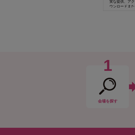
実な提供、アク
ウンロードまた
ユーザーが本サ
は商品を提供す
くものです。当
一取引に関して
ります。
その為、取扱い
は、サービスを
当社は、通信回
アクセスにより
わないものとし
1
ピュータ・ウィ
当社はユーザー
り責任を負うも
２．個人情報の
個人情報の利用
当社のプライバ
ユーザーが利用
が、それ以外の
また、サービス
会場
を探す
は弁護士会から
また、ユーザー
３．禁止事項
本サイトの利用
万一違反した場
また、ユーザー
ます。