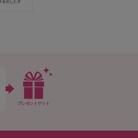
スを介したダ
るサービス又
行っていただ
たがって、万
だくことにな
い等について
ータへの不正
一切責任を負
ツ等に、コン
が、それによ
ザー情報は、
合があります
的機関、また
プレゼントゲット
。
負うものとし