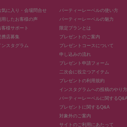
る意思なくパーティーの申込みをすること
してサービスや商品取引を行うこと
お気に入り・会場問合せ
パーティーレーベルの使い方
力すること
で営利目的に使用すること
利用したお客様の声
パーティーレーベルの魅力
種規約に違反すること
ソフトウェア、ハードウェア、通信機器の機能を妨害、破壊、制限するように設計
お客様サポート
限定プランとは
、コンピュータコード、ファイル、プログラム等のコンテンツを本サイトにアップ
、メール等の手段で公衆送信すること
提携店募集
プレゼントのご案内
わず、ユーザーの個人情報を収集したり、蓄積すること
る行為
インスタグラム
プレゼントコースについて
こと
為を行うこと
申し込みの流れ
認された場合、当社はユーザーに損害賠償請求、差止請求などの民事責任の追及の
を追及することがあります。
プレゼント申請フォーム
譲渡
本サイトに関する営業権を第三者に譲渡する場合、本規約に基づくすべての権利及
二次会に役立つアイテム
、その他の方法で、譲渡することができるものとします。
サービスの譲渡に伴い、サービスの継続を目的として当社がかかる権利及び義務を
プレゼントの利用規約
登録情報を開示することを了承するものとします。
権等
インスタグラムへの投稿のやり
BELは運営会社である株式会社トリプルエイチの商標です。
されているコンテンツ（情報、データ、ソフトウェア、音楽、音声、写真、画像、
パーティーレーベルに関するQ&
等）は、当社が所有、もしくは当社が正当な許諾又は許可を受けて使用しているも
護されています。
プレゼントに関するQ&A
利目的ではない、私的利用に限り、本サイトに掲載されている情報、プレゼント、
利用することができます。
対象外のご案内
が著作権表示やその他の表示を削除・改定・変更することはできません。
テンツを無断で複製、公衆送信、修正・変更、商業的に利用する行為や、第三者の
サイトのご利用にあたって