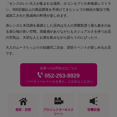
「センスのいい大人が集まれる場所」がコンセプトの本格派レストラ
ン。500店舗以上の商品開発を手掛けてきたシェフの独自の製法で熟
成加工された熟成肉の料理が楽しめます。
赤レンガと木目調を基調とした店内は大人の雰囲気漂う落ち着きのあ
る居心地の良い空間。高級感がありながらもカジュアルさを持つお店
の空気は、大切な人とお酒を飲みながら語らうのにぴったり。
大人のムードたっぷりの結婚式二次会、貸切イベントが楽しめるお店
です。
会場へのお問合せはこちら
052-253-8929
「パーティーレーベルを見た」とお伝えください
個室・控室
プロジェクター&スク
音響設備
リーン