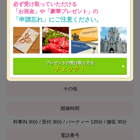
必ず受け取っていただける
最低保証料
「お祝金」や「豪華プレゼント」の
「申請忘れ」にご注意ください。
平日：20万円～
※ 開催日時によっては保証料が変動しま
す。
土日祝：35万円～
※ 開催日時によっては保証料が変動し
ます。
設備
プレゼントの受け取り方を
チェック！
控室,プロジェクター&スクリーン,音響設備
その他
開催時間
幹事IN 30分 / 受付 30分 / パーティー 120分 / 撤収 30分
電話番号