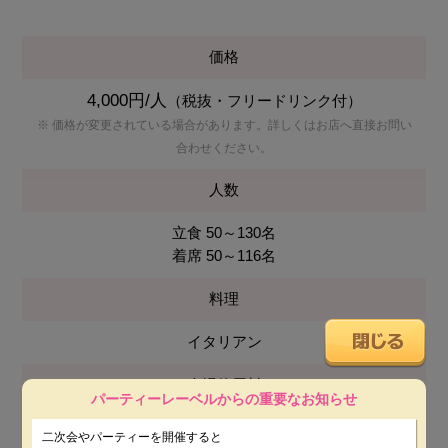
価格
4,000円/人
（税抜・フリードリンク付）
※ 価格が変更されている場合があります。詳しくはお店へ直接お問い
合わせください。
人数
立食 50～130名
着席 50～116名
料理
イタリアン
会場使用料
パーティーレーベルからの重要なお知らせ
無料
二次会やパーティーを開催すると