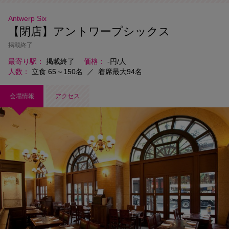
Antwerp Six
【閉店】アントワープシックス
掲載終了
最寄り駅
掲載終了
価格
-円/人
人数
立食 65～150名
／
着席最大94名
会場情報
アクセス