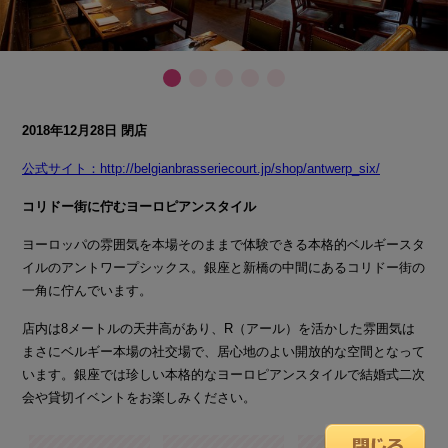
2018年12月28日 閉店
公式サイト：http://belgianbrasseriecourt.jp/shop/antwerp_six/
コリドー街に佇むヨーロピアンスタイル
ヨーロッパの雰囲気を本場そのままで体験できる本格的ベルギースタ
イルのアントワープシックス。銀座と新橋の中間にあるコリドー街の
一角に佇んでいます。
店内は8メートルの天井高があり、R（アール）を活かした雰囲気は
まさにベルギー本場の社交場で、居心地のよい開放的な空間となって
います。銀座では珍しい本格的なヨーロピアンスタイルで結婚式二次
会や貸切イベントをお楽しみください。