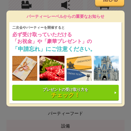
プロジェクター&スク
音響設備
近隣駐車場
パーティーレーベルからの重要なお知らせ
リーン
二次会やパーティーを開催すると
必ず受け取っていただける
「お祝金」や「豪華プレゼント」の
駅近
携帯電話OK
「申請忘れ」にご注意ください。
人数
立食 65～150名
着席 ～94名
プレゼントの受け取り方を
チェック！
料理
パーティーフード
設備