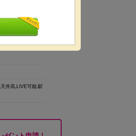
井高,LIVE可能,駅
レゼント申請！