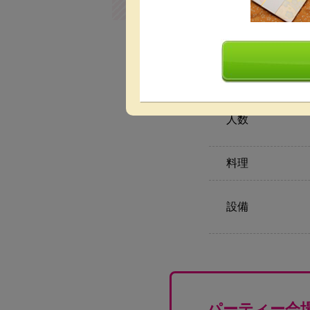
人数
料理
設備
パーティー会