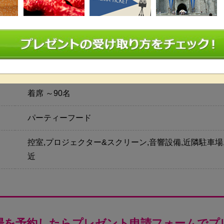
立食 50～100名
着席 ～90名
パーティーフード
控室,プロジェクター&スクリーン,音響設備,近隣駐車場,天
近
場を予約したらプレゼント申請フォームでプ