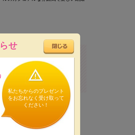
らせ
の
天井高
Live可能
私たちからのプレゼント
をお忘れなく受け取って
ください！