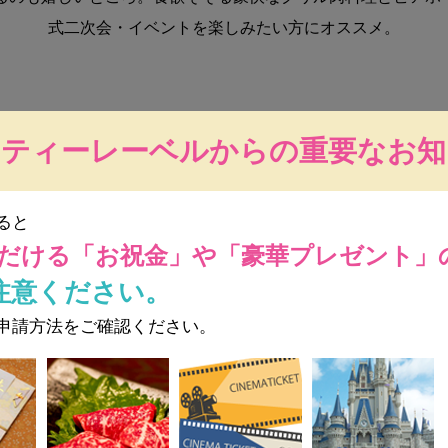
式二次会・イベントを楽しみたい方にオススメ。
ーティーレーベルからの重要なお知
ると
だける
「お祝金」や「豪華プレゼント」
クリーン
音響設備
近隣駐車場
注意ください。
申請方法をご確認ください。