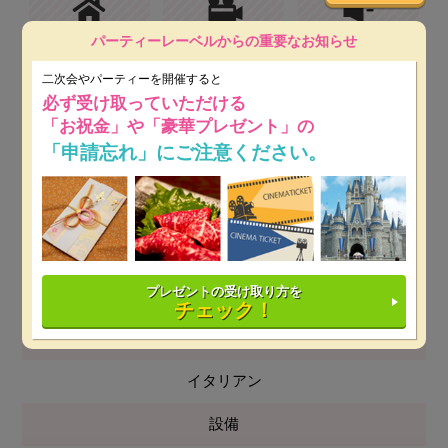
パーティーレーベルからの重要なお知らせ
個室・控室
プロジェクター&スク
音響設備
リーン
二次会やパーティーを開催すると
必ず受け取っていただける
「お祝金」や「豪華プレゼント」の
天井高
駅近
「申請忘れ」にご注意ください。
人数
立食 20～90名
プレゼントの受け取り方を
着席 ～40名
チェック！
料理
イタリアン
設備