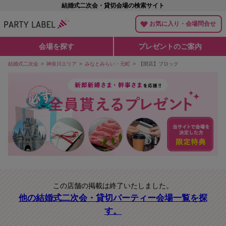
結婚式二次会・貸切会場の検索サイト
お気に入り・会場問合せ
会場を探す
プレゼントのご案内
結婚式二次会
神奈川エリア
みなとみらい・元町
【閉店】ブロック
この店舗の掲載は終了いたしました。
他の結婚式二次会・貸切パーティー会場一覧を探
す。