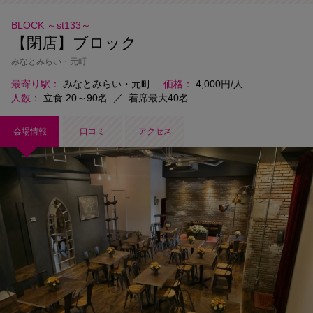
BLOCK ～st133～
【閉店】ブロック
みなとみらい・元町
最寄り駅
みなとみらい・元町
価格
4,000円/人
人数
立食 20～90名
／
着席最大40名
会場情報
口コミ
アクセス