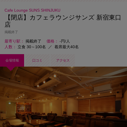
Cafe Lounge SUNS SHINJUKU
【閉店】カフェラウンジサンズ 新宿東口
店
掲載終了
最寄り駅
掲載終了
価格
-円/人
人数
立食 30～100名
／
着席最大40名
会場情報
口コミ
アクセス