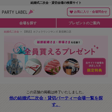
結婚式二次会・貸切会場の検索サイト
お気に入り・会場問合せ
会場を探す
プレゼントのご案内
結婚式二次会
【閉店】カフェラウンジサンズ 新宿東口店
この店舗の掲載は終了いたしました。
他の結婚式二次会・貸切パーティー会場一覧を探
す。