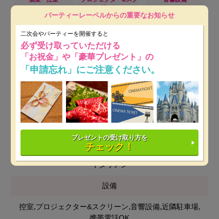
リーン
パーティーレーベルからの重要なお知らせ
二次会やパーティーを開催すると
必ず受け取っていただける
近隣駐車場
携帯電話OK
「お祝金」や「豪華プレゼント」の
「申請忘れ」にご注意ください。
人数
立食 30～100名
着席 ～40名
プレゼントの受け取り方を
料理
チェック！
イタリアン
設備
控室,プロジェクター&スクリーン,音響設備,近隣駐車場,
携帯電話OK