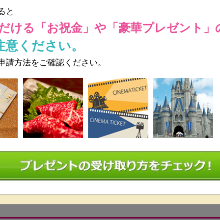
ると
だける
「お祝金」や「豪華プレゼント」
携帯電話OK
注意ください。
申請方法をご確認ください。
立食 20～34名
着席 20～34名
イタリアン
音響設備,駅近,携帯電話OK