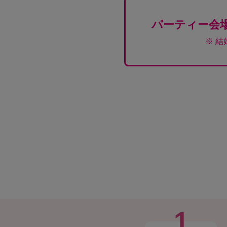
パーティー会
※ 
1