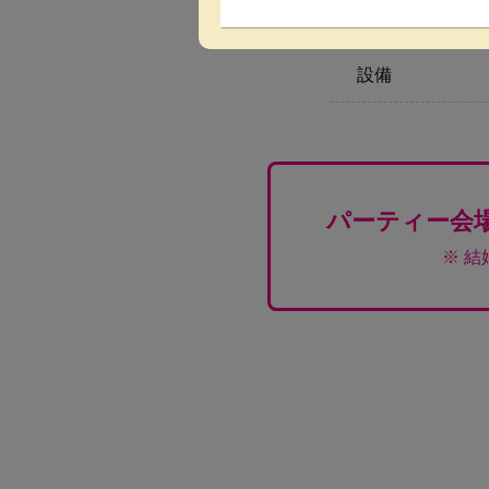
料理
設備
パーティー会
※ 