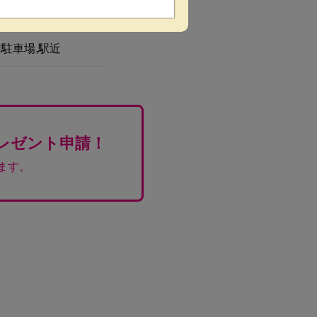
隣駐車場,駅近
レゼント申請！
ます。