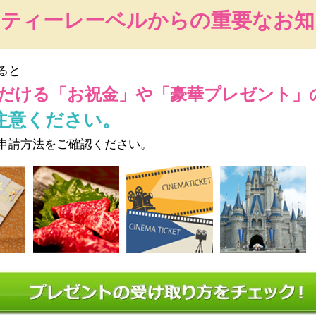
ーティーレーベルからの重要なお知
ると
だける
「お祝金」や「豪華プレゼント」
注意ください。
申請方法をご確認ください。
クリーン
テラス
音響設備
立食 60～180名
着席 ～80名