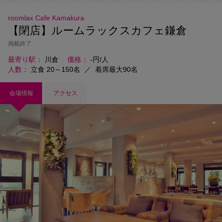
roomlax Cafe Kamakura
【閉店】ルームラックスカフェ鎌倉
掲載終了
最寄り駅
川倉
価格
-円/人
人数
立食 20～150名
／
着席最大90名
会場情報
アクセス