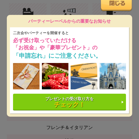
パーティーレーベルからの重要なお知らせ
プロジェクター&スク
テラス
音響設備
リーン
二次会やパーティーを開催すると
必ず受け取っていただける
「お祝金」や「豪華プレゼント」の
Live可能
ペット可
「申請忘れ」にご注意ください。
人数
立食 20～150名
プレゼントの受け取り方を
着席 20～90名
チェック！
料理
フレンチ＆イタリアン