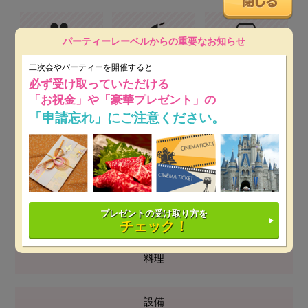
パーティーレーベルからの重要なお知らせ
プロジェクター&スク
音響設備
近隣駐車場
リーン
二次会やパーティーを開催すると
必ず受け取っていただける
「お祝金」や「豪華プレゼント」の
「申請忘れ」にご注意ください。
天井高
携帯電話OK
夜景
人数
立食 70～120名
プレゼントの受け取り方を
チェック！
着席 ～70名
料理
設備