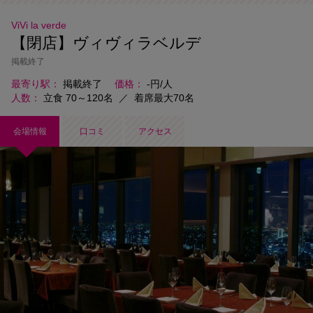
ViVi la verde
【閉店】ヴィヴィラベルデ
掲載終了
最寄り駅
掲載終了
価格
-円/人
人数
立食 70～120名
／
着席最大70名
会場情報
口コミ
アクセス