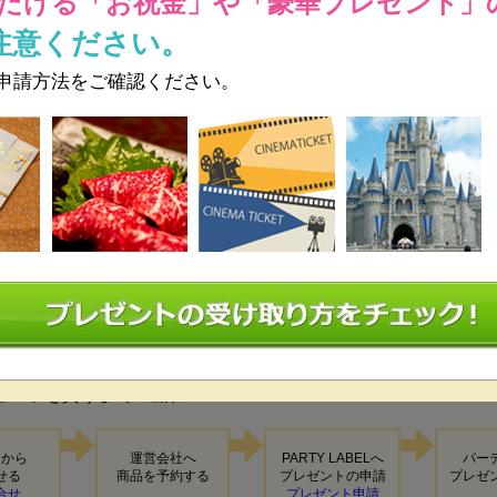
だける
「お祝金」や「豪華プレゼント」
注意ください。
申請方法をご確認ください。
ゼントの内容
（1点をお選びください）
ゼントを貰うまでの流れ
トから
運営会社へ
PARTY LABELへ
パー
せる
商品を予約する
プレゼントの申請
プレゼ
合せ
プレゼント申請