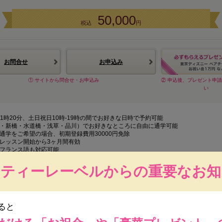
50,000
税込
円
お問合せ
お申込み
① サイトから問合せ・お申込み
② 申込後、プレゼント申
い
-21時20分、土日祝日10時-19時の間でお好きな日時で予約可能
・新橋・水道橋・浅草・品川）でお好きなところに自由に通学可能
通学をご希望の場合、初期登録費用30000円免除
レッスン開始から3ヶ月間有効
フランス語も対応可能
ーティーレーベルからの重要なお知
ると