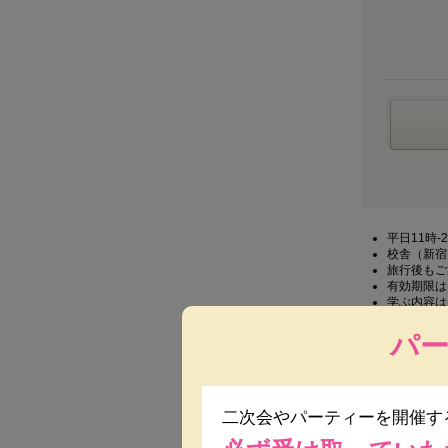
平日11時
校舎（新宿
旅行後もご
有効期限は
学ぶ内容は
パ
二次会やパーティーを開催す