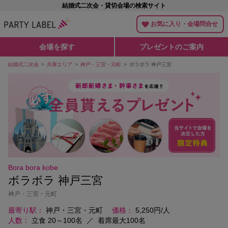
結婚式二次会・貸切会場の検索サイト
お気に入り・会場問合せ
会場を探す
プレゼントのご案内
結婚式二次会
兵庫エリア
神戸・三宮・元町
ボラボラ 神戸三宮
Bora bora kobe
ボラボラ 神戸三宮
神戸・三宮・元町
最寄り駅
神戸・三宮・元町
価格
5,250円/人
人数
立食 20～100名
／
着席最大100名