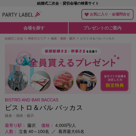
結婚式二次会・貸切会場の検索サイト
お気に入り・会場問合せ
会場を探す
プレゼントのご案内
結婚式二次会
神奈川エリア
鎌倉・湘南・藤沢
ビストロ＆バル バッカス
BISTRO AND BAR BACCAS
ビストロ＆バル バッカス
鎌倉・湘南・藤沢
最寄り駅
藤沢
価格
4,000円/人
人数
立食 40～100名
／
着席最大65名