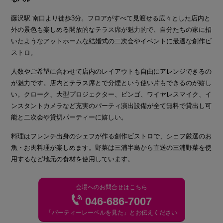
藤沢駅 南口より徒歩3分。フロアがすべて見渡せる広々とした店内と
外の景色も楽しめる開放的なテラス席が魅力的で、自分たちの家に招
いたようなアットホームな結婚式の二次会やイベントに最適な創作ビ
ストロ。
人数やご希望に合わせて店内のレイアウトも自由にアレンジできるの
が魅力です。店内とテラス席とで分煙という使い片もできるのが嬉し
い。クローク、大型プロジェクター、ビンゴ、ワイヤレスマイク、イ
ンスタントカメラなど充実のパーティ演出設備が全て無料で貸出し可
能と二次会や貸切パーティーに嬉しい。
料理はフレンチ出身のシェフが作る創作ビストロで、シェフ厳選のお
魚・お肉料理が楽しめます。野菜は三浦半島から直送の三浦野菜を使
用するなど地元の食材を使用しています。
会場へのお問合せはこちら
046-686-7007
「パーティーレーベルを見た」とお伝えください