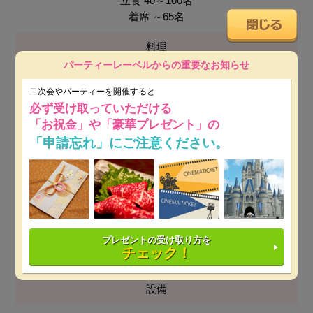
立食 40～100名
着席 ～65名
料理
パーティーレーベルからの重要なお知らせ
フレンチ＆イタリアン
二次会やパーティーを開催すると
会場使用料
必ず受け取っていただける
「お祝金」や「豪華プレゼント」の
無料
「申請忘れ」にご注意ください。
最低保証料
平日：16万円～
※ 開催日時によっては保証料が変動しま
す。
プレゼントの受け取り方を
土日祝：16万円～
※ 開催日時によっては保証料が変動し
チェック！
ます。
設備