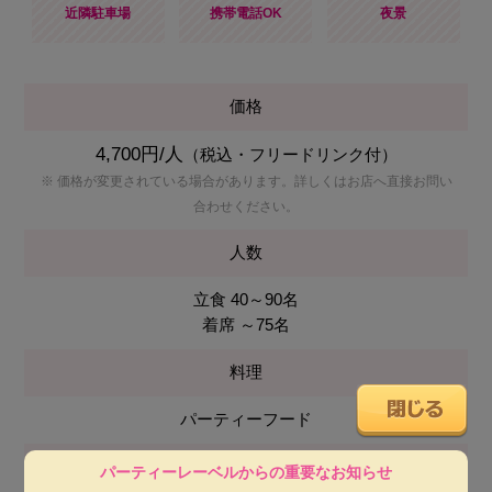
近隣駐車場
携帯電話OK
夜景
価格
4,700円/人
（税込・フリードリンク付）
※ 価格が変更されている場合があります。詳しくはお店へ直接お問い
合わせください。
人数
立食 40～90名
着席 ～75名
料理
パーティーフード
会場使用料
パーティーレーベルからの重要なお知らせ