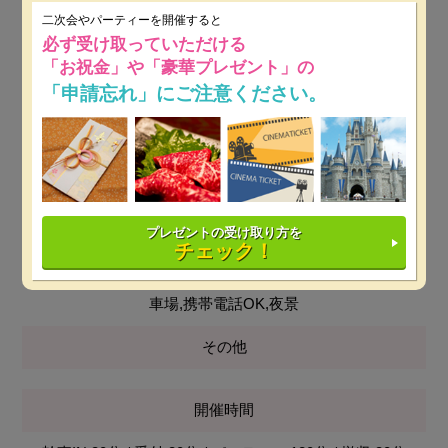
無料
二次会やパーティーを開催すると
必ず受け取っていただける
最低保証料
「お祝金」や「豪華プレゼント」の
「申請忘れ」にご注意ください。
平日：20万円～
※ 開催日時によっては保証料が変動しま
す。
土日祝：20万円～
※ 開催日時によっては保証料が変動し
ます。
プレゼントの受け取り方を
設備
チェック！
プロジェクター&スクリーン,DJブース,音響設備,近隣駐
車場,携帯電話OK,夜景
その他
開催時間