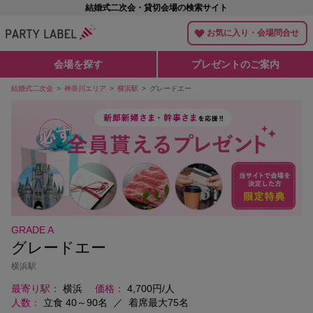
結婚式二次会・貸切会場の検索サイト
お気に入り・会場問合せ
会場を探す
プレゼントのご案内
結婚式二次会
神奈川エリア
横浜駅
グレードエー
GRADE A
グレードエー
横浜駅
最寄り駅
横浜
価格
4,700円/人
人数
立食 40～90名
／
着席最大75名