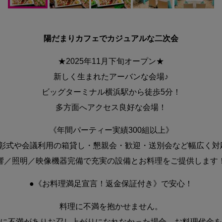
陽だまりカフェでカジュアルな二次会
★2025年11月下旬オープン★
新しく生まれたアーバンな会場♪
ビッグターミナル横浜駅から徒歩5分！
多方面へアクセス良好な会場！
《年間パーティー実績300組以上》
彰式や会議利用の箱貸し・懇親会・歓迎・送別会など幅広く対
響／照明／映像機器完備で充実の設備とお料理をご提供します
●《お料理満足宣言！返金保証付き》で安心！
料理に不満を抱かせません。
に不満がありお召し上がりになれなかった場合、お料理代金を