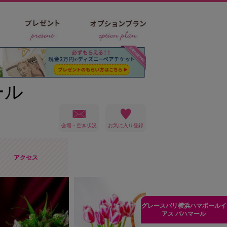
ール
会場・空き状況
アクセス
グレースバリ横浜ハマボールイ
アス バハマール