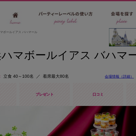
マボールイアス バハマール
ハマボールイアス バハマ
立食 40～100名
／
着席最大80名
会場情報（詳細）
ン
プレゼント
口コミ