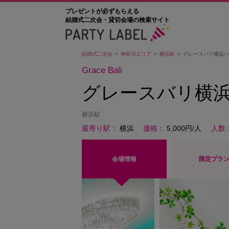
プレゼントが必ずもらえる
結婚式二次会・貸切会場の検索サイト
結婚式二次会
神奈川エリア
横浜駅
グレースバリ横浜ハ
Grace Bali
グレースバリ横浜
横浜駅
最寄り駅
横浜
価格
5,000円/人
人数
会場情報
限定プラ