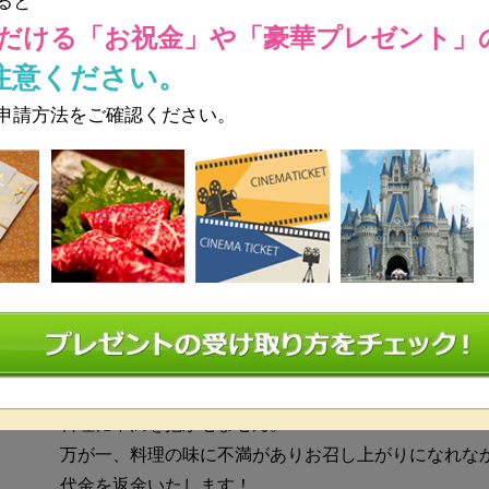
ると
だける
「お祝金」や「豪華プレゼント」
立食 40～100名
注意ください。
着席 ～80名
申請方法をご確認ください。
イタリアン
無料
平日：18万円～
※ 開催日時によっては保証料が変動
土日祝：22万円～
※ 開催日時によっては保証料が変
控室,プロジェクター&スクリーン,音響設備,LIVE可能,
●《お料理満足宣言！返金保証付き》で安心！
料理に不満を抱かせません。
万が一、料理の味に不満がありお召し上がりになれな
代金を返金いたします！