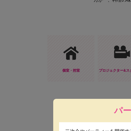
個室・控室
プロジェクター&ス
パ
価格