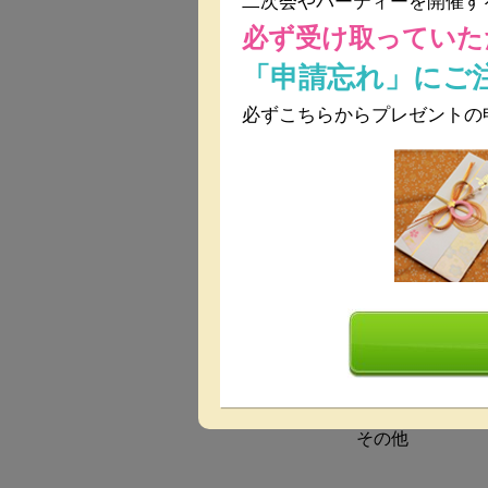
二次会やパーティーを開催す
必ず受け取っていた
人数
「申請忘れ」にご
必ずこちらからプレゼントの
料理
会場使用料
最低保証料
設備
その他