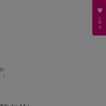
お気に入り
応♪
！！
返金いたします！