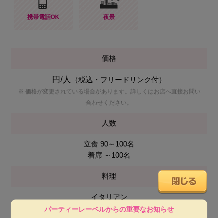
携帯電話OK
夜景
価格
円/人
（税込・フリードリンク付）
※ 価格が変更されている場合があります。詳しくはお店へ直接お問い
合わせください。
人数
立食 90～100名
着席 ～100名
料理
イタリアン
パーティーレーベルからの重要なお知らせ
会場使用料