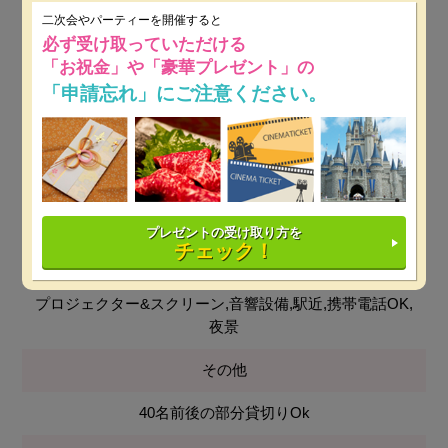
二次会やパーティーを開催すると
無料
必ず受け取っていただける
「お祝金」や「豪華プレゼント」の
最低保証料
「申請忘れ」にご注意ください。
平日：45万円～
※ 開催日時によっては保証料が変動しま
す。
土日祝：45万円～
※ 開催日時によっては保証料が変動し
ます。
プレゼントの受け取り方を
チェック！
設備
プロジェクター&スクリーン,音響設備,駅近,携帯電話OK,
夜景
その他
40名前後の部分貸切りOk