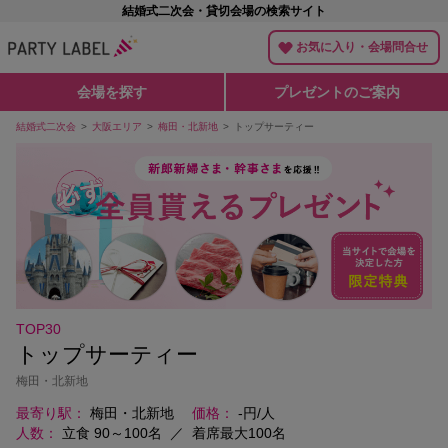
結婚式二次会・貸切会場の検索サイト
お気に入り・会場問合せ
会場を探す
プレゼントのご案内
結婚式二次会
大阪エリア
梅田・北新地
トップサーティー
TOP30
トップサーティー
梅田・北新地
最寄り駅
梅田・北新地
価格
-円/人
人数
立食 90～100名
／
着席最大100名