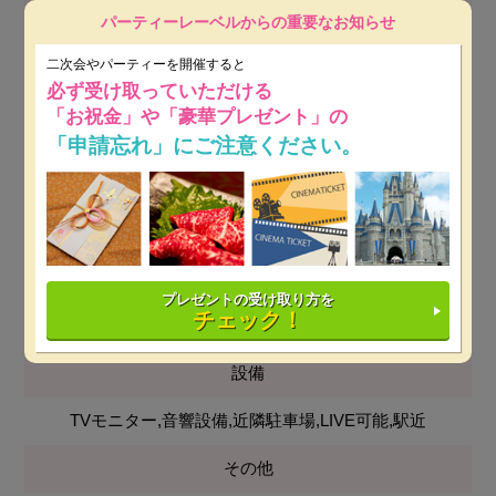
パーティーレーベルからの重要なお知らせ
創作料理
二次会やパーティーを開催すると
会場使用料
必ず受け取っていただける
「お祝金」や「豪華プレゼント」の
無料
「申請忘れ」にご注意ください。
最低保証料
平日：8万円～
※ 開催日時によっては保証料が変動しま
す。
土日祝：8万円～
※ 開催日時によっては保証料が変動し
プレゼントの受け取り方を
チェック！
ます。
設備
TVモニター,音響設備,近隣駐車場,LIVE可能,駅近
その他