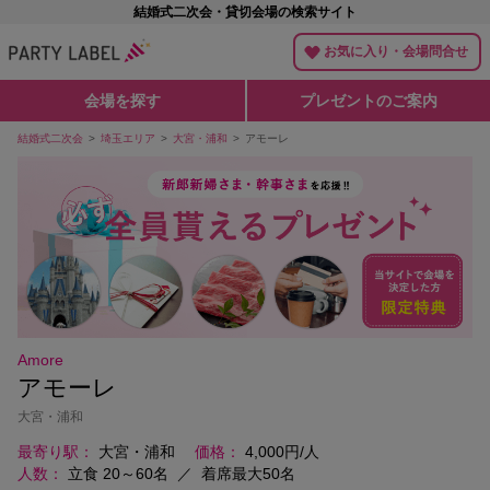
結婚式二次会・貸切会場の検索サイト
お気に入り・会場問合せ
会場を探す
プレゼントのご案内
結婚式二次会
埼玉エリア
大宮・浦和
アモーレ
Amore
アモーレ
大宮・浦和
最寄り駅
大宮・浦和
価格
4,000円/人
人数
立食 20～60名
／
着席最大50名