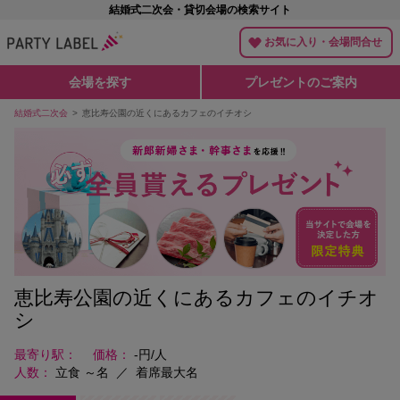
結婚式二次会・貸切会場の検索サイト
お気に入り・会場問合せ
会場を探す
プレゼントのご案内
結婚式二次会
恵比寿公園の近くにあるカフェのイチオシ
恵比寿公園の近くにあるカフェのイチオ
シ
最寄り駅
価格
-円/人
人数
立食 ～名
／
着席最大名