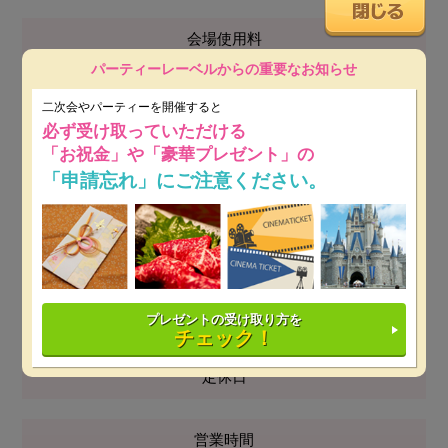
会場使用料
パーティーレーベルからの重要なお知らせ
無料
二次会やパーティーを開催すると
設備
必ず受け取っていただける
「お祝金」や「豪華プレゼント」の
「申請忘れ」にご注意ください。
その他
開催時間
電話番号
プレゼントの受け取り方を
チェック！
定休日
営業時間