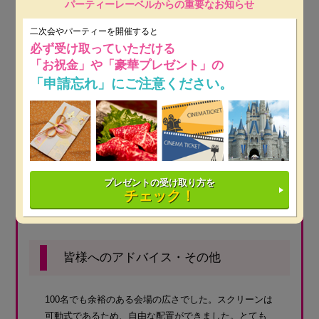
パーティーレーベルからの重要なお知らせ
会費の設定で検討したこと
二次会やパーティーを開催すると
必ず受け取っていただける
「お祝金」や「豪華プレゼント」の
男女ともに披露宴から続けて参加していただけるゲス
「申請忘れ」にご注意ください。
トが多かったため、高額になりすぎないように調整し
ました。
開催したゲームや景品について
プレゼントの受け取り方を
クイズ、ビンゴなどをしました。たくさんのゲストに
チェック！
喜んでもらえるように景品の数を多めに設定するよう
にしました。
皆様へのアドバイス・その他
100名でも余裕のある会場の広さでした。スクリーンは
可動式であるため、自由な配置ができました。とても