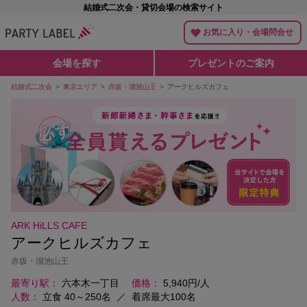
結婚式二次会・貸切会場の検索サイト
お気に入り・会場問合せ
会場を探す
プレゼントのご案内
結婚式二次会
東京エリア
赤坂・溜池山王
アークヒルズカフェ
ARK HiLLS CAFE
アークヒルズカフェ
赤坂・溜池山王
最寄り駅
六本木一丁目
価格
5,940円/人
人数
立食 40～250名
／
着席最大100名