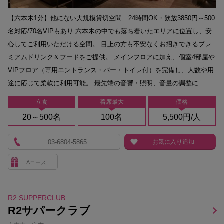
【六本木1分】他にない大規模貸切空間｜24時間OK・飲放3850円～500
名対応/70名VIPもあり 六本木の中でも落ち着いたエリアに位置し、安
心してご利用いただける空間。 目上の方も不安なくお招きできるプレ
ミアムドリンク＆フードをご提供。 メインフロアに加え、個室4部屋や
VIPフロア（専用エントランス・バー・トイレ付）を完備し、人数や用
途に応じて柔軟に利用可能。 最先端の音響・照明、音量の調整に
立食
着席最大
価格
20～500名
100名
5,500円/人
03-6804-5865
お気に入り追加
Aコース
R2 SUPPERCLUB
R2サパークラブ