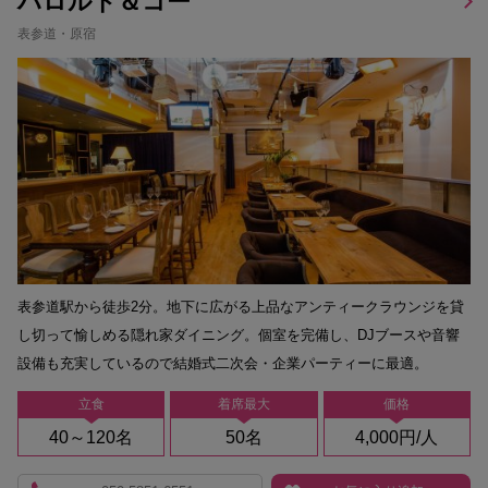
ハロルド＆コー
表参道・原宿
表参道駅から徒歩2分。地下に広がる上品なアンティークラウンジを貸
し切って愉しめる隠れ家ダイニング。個室を完備し、DJブースや音響
設備も充実しているので結婚式二次会・企業パーティーに最適。
立食
着席最大
価格
40～120名
50名
4,000円/人