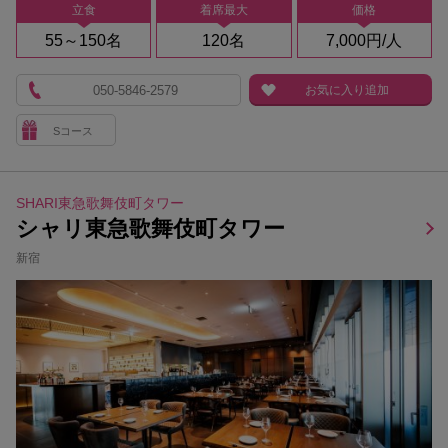
立食
着席最大
価格
55～150名
120名
7,000円/人
050-5846-2579
お気に入り追加
Sコース
SHARI東急歌舞伎町タワー
シャリ東急歌舞伎町タワー
新宿