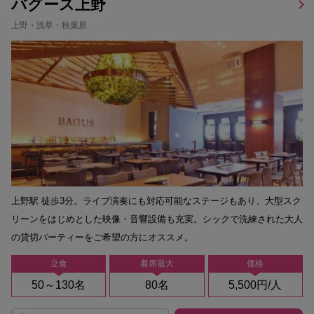
バグース上野
上野・浅草・秋葉原
上野駅 徒歩3分。ライブ演奏にも対応可能なステージもあり、大型スク
リーンをはじめとした映像・音響設備も充実。シックで洗練された大人
の貸切パーティーをご希望の方にオススメ。
立食
着席最大
価格
50～130名
80名
5,500円/人