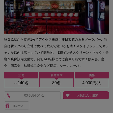
秋葉原駅から徒歩1分でアクセス抜群！非日常感のあるダーツバー♪ 当
店は駅スグの好立地で食べて飲んで遊べるお店！スタイリッシュでオシ
ャレな店内は広々していて開放的。 120インチスクリーン・マイク・音
響＆映像設備完備で、貸切140名様までご案内可能です！飲み会、宴
会、同窓会、結婚式二次会など幅広いシーンにぜひ。
立食
着席最大
価格
～140名
80名
4,000円/人
03-6384-0471
お気に入り追加
Bコース