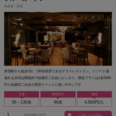
表参道・原宿
原宿駅から徒歩2分。130名収容できるテラスレストラン。リゾート感
溢れる店内は開放的で結婚式二次会にピッタリ。限定プランは1名5000
円と結婚式二次会や貸切イベントに使いやすいです
立食
着席最大
価格
30～130名
40名
4,500円/人
050-5851-5820
お気に入り追加