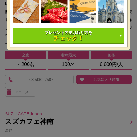
MIYASHITA PARKの新たなカルチャー発信拠点 MIYASHITAPARK内１
階、渋谷カルチャーのたまり場、経験豊富なシェフが振るう手包み焼売
や本格中華＆エスニックアジア料理を豊富に取り揃えております。創作
した本場の味は、中毒性があり、スパイスやハーブと好相性のオレンジ
プレゼントの受け取り方を
ワインやクラフトビールもぜひ。100名様まで団体利用もOK。立食パ
チェック！
ーティーや結婚式二次会など気軽にご来店ください。喫煙室完
立食
着席最大
価格
～200名
100名
6,600円/人
03-5962-7507
お気に入り追加
Bコース
SUZU CAFE jinnan
スズカフェ神南
渋谷