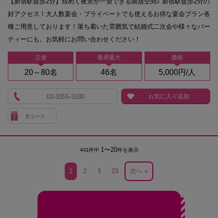
【新宿駅徒歩2分】煌めく夜景が一望できる開放空間♪ 新宿駅徒歩2分の
好アクセス！大人数宴会・プライベートでも使えるお得な宴会プラン各
種ご用意しております！落ち着いた雰囲気で結婚式二次会や様々なパー
ティーにも。お気軽にお問い合わせください！
立食
着席最大
価格
20～80名
46名
5,000円/人
03-3355-3180
お気に入り追加
Bコース
1〜20
441件中
件を表示
1
2
3
23
次へ »