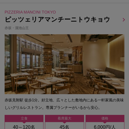
PIZZERIA MANCINI TOKYO
ピッツェリアマンチーニトウキョウ
赤坂・溜池山王
赤坂見附駅 徒歩1分。好立地、広々とした敷地内にある一軒家風の美味
しいグリルレストラン。専属プランナーがいるから安心。
立食
着席最大
価格
40～120名
45名
6,000円/人