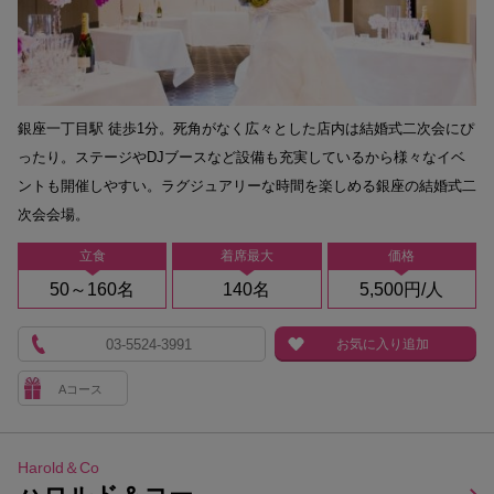
銀座一丁目駅 徒歩1分。死角がなく広々とした店内は結婚式二次会にぴ
ったり。ステージやDJブースなど設備も充実しているから様々なイベ
ントも開催しやすい。ラグジュアリーな時間を楽しめる銀座の結婚式二
次会会場。
立食
着席最大
価格
50～160名
140名
5,500円/人
03-5524-3991
お気に入り追加
Aコース
Harold＆Co