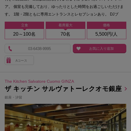
ア。 個室も完備しており、ゆったりとした時間をお過ごしいただけま
す。 1階・2階ともに専用エントランスとレセプションあり。 DJブ
立食
着席最大
価格
20～100名
70名
5,500円/人
03-6438-9995
お気に入り追加
Aコース
The Kitchen Salvatore Cuomo GINZA
ザ キッチン サルヴァトーレクオモ銀座
銀座・汐留