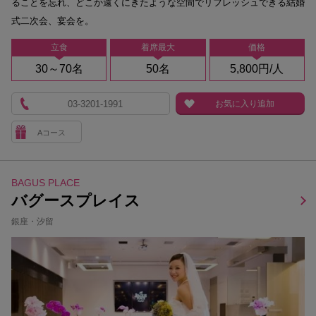
ることを忘れ、どこか遠くにきたような空間でリフレッシュできる結婚
式二次会、宴会を。
立食
着席最大
価格
30～70名
50名
5,800円/人
03-3201-1991
お気に入り追加
Aコース
BAGUS PLACE
バグースプレイス
銀座・汐留