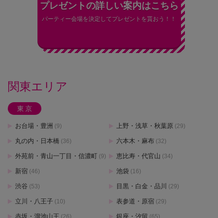
プレゼントの詳しい案内はこちら
パーティー会場を決定してプレゼントを貰おう！！
関東エリア
東京
お台場・豊洲
上野・浅草・秋葉原
(9)
(29)
丸の内・日本橋
六本木・麻布
(36)
(32)
外苑前・青山一丁目・信濃町
恵比寿・代官山
(9)
(34)
新宿
池袋
(46)
(16)
渋谷
目黒・白金・品川
(53)
(29)
立川・八王子
表参道・原宿
(10)
(29)
赤坂・溜池山王
銀座・汐留
(26)
(65)