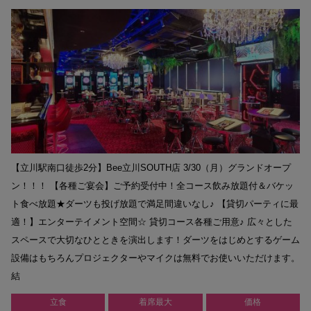
【立川駅南口徒歩2分】Bee立川SOUTH店 3/30（月）グランドオープ
ン！！！ 【各種ご宴会】ご予約受付中！全コース飲み放題付＆バケッ
ト食べ放題★ダーツも投げ放題で満足間違いなし♪ 【貸切パーティに最
適！】エンターテイメント空間☆ 貸切コース各種ご用意♪ 広々とした
スペースで大切なひとときを演出します！ダーツをはじめとするゲーム
設備はもちろんプロジェクターやマイクは無料でお使いいただけます。
結
立食
着席最大
価格