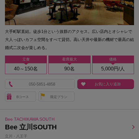
大手町駅直結。徒歩1分という抜群のアクセス。広い店内とオシャレで
大人っぽいカフェ空間をすべて貸切。高い天井や最新の機材で最高の結
婚式二次会が楽しめる。
立食
着席最大
価格
40～150名
90名
5,000円/人
050-5851-4858
お気に入り追加
Bコース
限定プラン
Bee TACHIKAWA SOUTH
Bee 立川SOUTH
立川・八王子