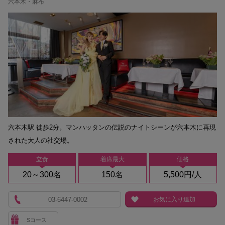
六本木・麻布
六本木駅 徒歩2分。マンハッタンの伝説のナイトシーンが六本木に再現
された大人の社交場。
立食
着席最大
価格
20～300名
150名
5,500円/人
03-6447-0002
お気に入り追加
Sコース