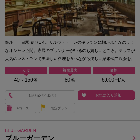
銀座一丁目駅 徒歩1分。サルヴァトーレのキッチンに招かれたかのよう
なオシャレ空間。専属のプランナーがいるのも嬉しいところ。テラスが
人気のレストランで美味しい料理を食べながら楽しい結婚式二次会を。
立食
着席最大
価格
40～150名
80名
6,000円/人
050-5272-3373
お気に入り追加
Aコース
限定プラン
BLUE GARDEN
ブルーガーデン