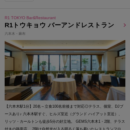
R1 TOKYO Bar&Restaurant
R1トウキョウ バーアンドレストラン
六本木・麻布
【六本木駅1分】20名～立食100名前後まで対応◎テラス、個室、DJブ
ースあり♪ 六本木駅すぐ、ヒルズ至近（グランド ハイアット至近）、
リッツ・カールトンも徒歩5分の好立地。 GEMS六本木1・2階、テラス
付きの路面店。 2階は自然光が入る明るく落ち着いたレストランフロ