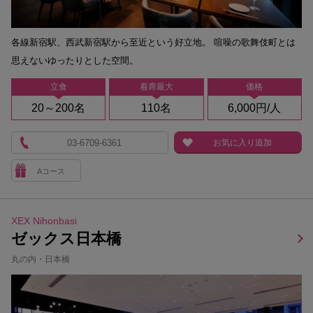
各線新宿駅、西武新宿駅から至近という好立地。 喧噪の歌舞伎町とは
思えないゆったりとした空間。
立食
着席最大
価格
20～200名
110名
6,000円/人
03-6709-6361
お気に入り追加
Aコース
XEX Nihonbasi
ゼックス日本橋
丸の内・日本橋