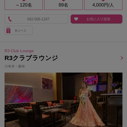
～120名
89名
4,000円/人
042-506-1247
お気に入り追加
Bコース
R3 Club Lounge
R3クラブラウンジ
六本木・麻布