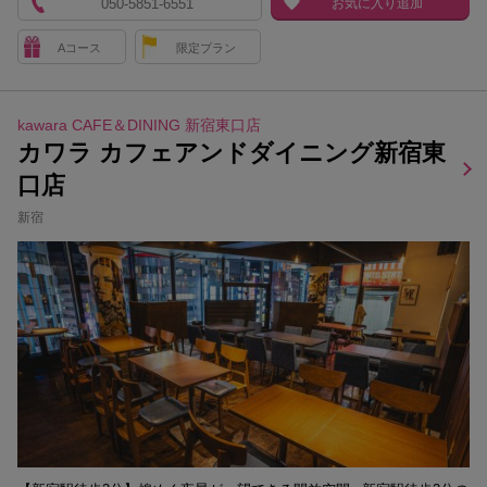
050-5851-6551
お気に入り追加
Aコース
限定プラン
kawara CAFE＆DINING 新宿東口店
カワラ カフェアンドダイニング新宿東
口店
新宿