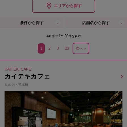
エリアから探す
条件から探す
店舗名から探す
1〜20
441件中
件を表示
1
2
3
23
次へ »
KAITEKI CAFE
カイテキカフェ
丸の内・日本橋