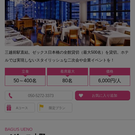
三越前駅直結。ゼックス日本橋の全館貸切（最大500名）を貸切。ホテ
ルでは実現しないスタイリッシュな二次会や企業イベントを！
立食
着席最大
価格
50～400名
80名
6,000円/人
050-5272-3373
お気に入り追加
Aコース
限定プラン
BAGUS UENO