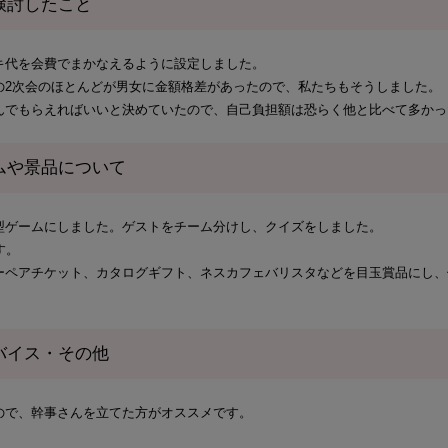
検討したこと
キ代を会費でまかなえるように設定しました。
の2次会のほとんどが男女に金額格差があったので、私たちもそうしました。
んでもらえればいいと決めていたので、自己負担額は恐らく他と比べて多かっ
ムや景品について
型ゲームにしました。ゲストをチーム分けし、クイズをしました。
す。
ーペアチケット、カタログギフト、ネスカフェバリスタなどを目玉賞品にし、
。
バイス・その他
ので、幹事さんを立てた方がオススメです。