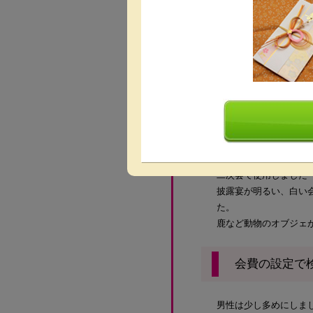
開催したパー
二次会で使用しました
披露宴が明るい、白い
た。
鹿など動物のオブジェ
会費の設定で
男性は少し多めにしま