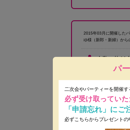
2015年03月に開催し
ゆ様
（新郎・新婦）
から
人数
約60
パ
パーティー
二次会やパーティーを開催す
会費
男性 
必ず受け取っていた
「申請忘れ」にご
パーティーの
必ずこちらからプレゼントの