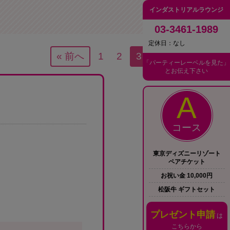
インダストリアルラウンジ
03-3461-1989
定休日：なし
« 前へ
1
2
3
「パーティーレーベルを見た」
とお伝え下さい
A
コース
東京ディズニーリゾート
ペアチケット
お祝い金 10,000円
松阪牛 ギフトセット
プレゼント申請
は
こちらから