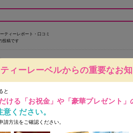
たパーティーレポート・口コミ
の投稿です
名
ーティーレーベルからの重要なお知
内容
結婚式・二次会
ると
8,000円 女性 7,000円
だける
「お祝金」や「豪華プレゼント」
注意ください。
様子
申請方法をご確認ください。