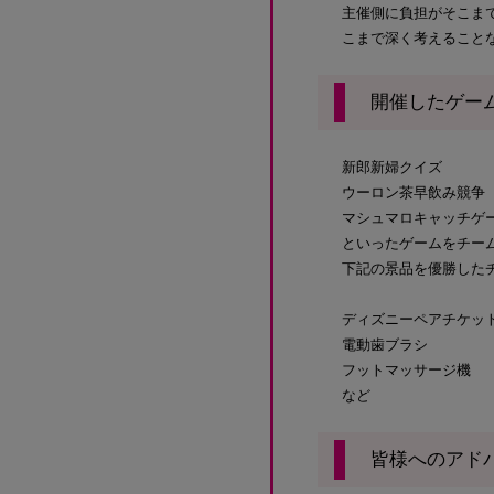
主催側に負担がそこまで
こまで深く考えること
開催したゲー
新郎新婦クイズ
ウーロン茶早飲み競争
マシュマロキャッチゲ
といったゲームをチー
下記の景品を優勝した
ディズニーペアチケッ
電動歯ブラシ
フットマッサージ機
など
皆様へのアド