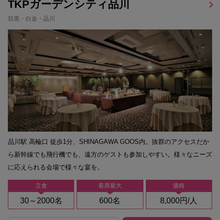
TKPガーデンシティ品川
目黒・白金・品川
品川駅 高輪口 徒歩1分、SHINAGAWA GOOS内。抜群のアクセスだか
ら新幹線でも飛行機でも、遠方のゲストも参加しやすい。様々なニーズ
に応えられる会場で様々な宴を。
立食
着席最大
価格
30～2000名
600名
8,000円/人