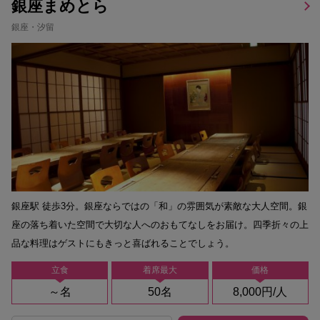
銀座まめとら
銀座・汐留
銀座駅 徒歩3分。銀座ならではの「和」の雰囲気が素敵な大人空間。銀
座の落ち着いた空間で大切な人へのおもてなしをお届け。四季折々の上
品な料理はゲストにもきっと喜ばれることでしょう。
立食
着席最大
価格
～名
50名
8,000円/人