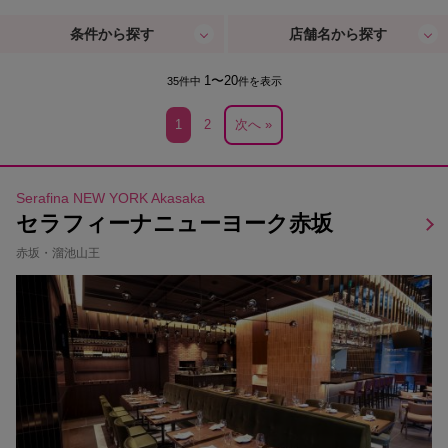
条件から探す
店舗名から探す
1〜20
35件中
件を表示
1
2
次へ »
Serafina NEW YORK Akasaka
セラフィーナニューヨーク赤坂
赤坂・溜池山王