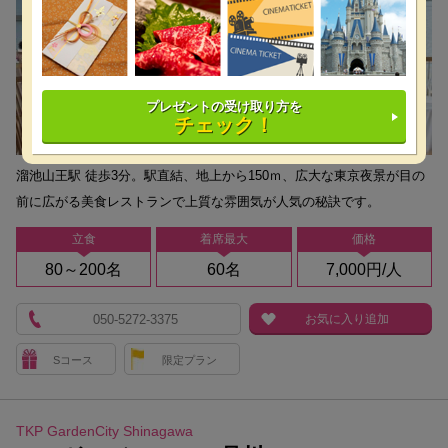
プレゼントの受け取り方を
チェック！
溜池山王駅 徒歩3分。駅直結、地上から150ｍ、広大な東京夜景が目の
前に広がる美食レストランで上質な雰囲気が人気の秘訣です。
立食
着席最大
価格
80～200名
60名
7,000円/人
050-5272-3375
お気に入り追加
Sコース
限定プラン
TKP GardenCity Shinagawa