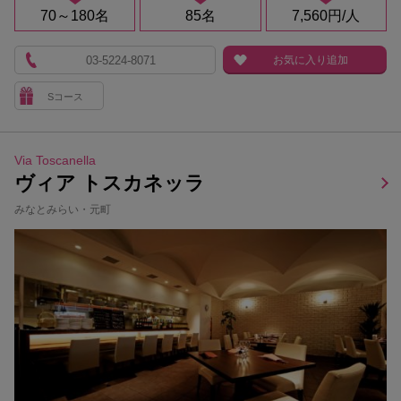
70～180名
85名
7,560円/人
03-5224-8071
お気に入り追加
Sコース
Via Toscanella
ヴィア トスカネッラ
みなとみらい・元町