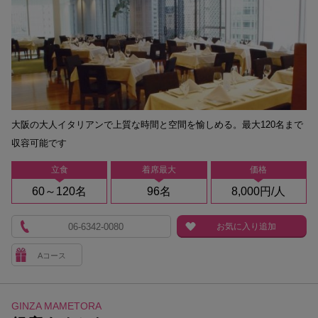
大阪の大人イタリアンで上質な時間と空間を愉しめる。最大120名まで
収容可能です
立食
着席最大
価格
60～120名
96名
8,000円/人
06-6342-0080
お気に入り追加
Aコース
GINZA MAMETORA