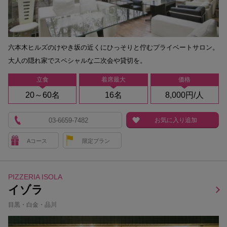
六本木ヒルズのけやき坂の近くにひっそりと佇むプライベートサロン。
大人の隠れ家でスペシャルな二次会や貸切を。
立食
着席最大
価格
20～60名
16名
8,000円/人
03-6659-7482
お気に入り追加
Aコース
限定プラン
PIZZERIA ISOLA
イゾラ
目黒・白金・品川