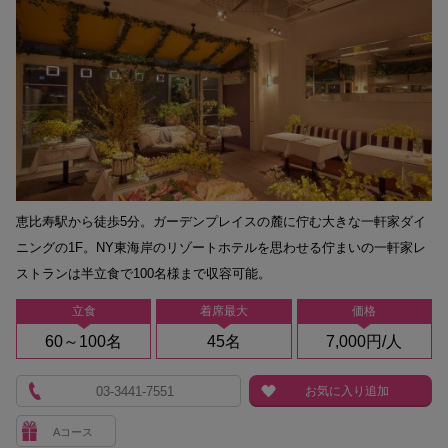
恵比寿駅から徒歩5分。ガーデンプレイスの麓に佇む大きな一軒家ダイ
ニングの1F。NY東海岸のリゾートホテルを思わせる佇まいの一軒家レ
ストランは半立食で100名様まで収容可能。
立食
着席最大
価格
60～100名
45名
7,000円/人
03-3441-7551
お気に入り追加
Aコース