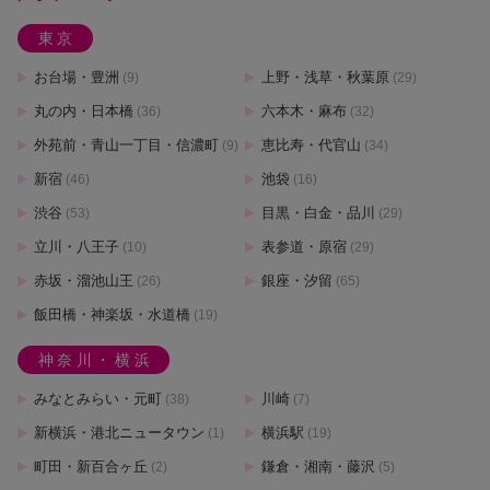
東京
お台場・豊洲
上野・浅草・秋葉原
(9)
(29)
丸の内・日本橋
六本木・麻布
(36)
(32)
外苑前・青山一丁目・信濃町
恵比寿・代官山
(9)
(34)
新宿
池袋
(46)
(16)
渋谷
目黒・白金・品川
(53)
(29)
立川・八王子
表参道・原宿
(10)
(29)
赤坂・溜池山王
銀座・汐留
(26)
(65)
飯田橋・神楽坂・水道橋
(19)
神奈川・横浜
みなとみらい・元町
川崎
(38)
(7)
新横浜・港北ニュータウン
横浜駅
(1)
(19)
町田・新百合ヶ丘
鎌倉・湘南・藤沢
(2)
(5)