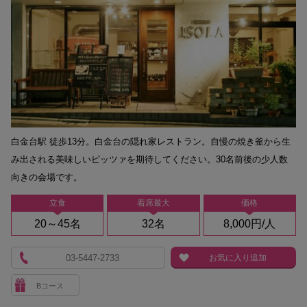
白金台駅 徒歩13分。白金台の隠れ家レストラン。自慢の焼き釜から生
み出される美味しいピッツァを期待してください。30名前後の少人数
向きの会場です。
立食
着席最大
価格
20～45名
32名
8,000円/人
03-5447-2733
お気に入り追加
Bコース