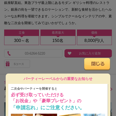
銀座駅直結。東急プラザ最上階にあるモダン ギリシャ料理のレストラ
ン。銀座の街を一望できるロケーションで、新鮮な食材を活かしたヘル
シーなお料理を堪能できます。シンプルでクールなインテリアの中、素
敵な二次会を開催してみてはいかがでしょうか。
立食
着席最大
価格
300～名
150名
8,000円/人
03-6264-5220
お気に入り追加
Sコース
パーティーレーベルからの重要なお知らせ
SHUNJU
春秋 溜池山王店
二次会やパーティーを開催すると
必ず受け取っていただける
赤坂・溜池山王
「お祝金」や「豪華プレゼント」の
「申請忘れ」にご注意ください。