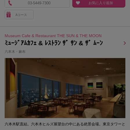
03-5449-7300
お気に入り追加
Aコース
Museum Cafe & Restaurant THE SUN & THE MOON
ﾐｭｰｼﾞｱﾑｶﾌｪ & ﾚｽﾄﾗﾝ ｻﾞ ｻﾝ & ｻﾞ ﾑｰﾝ
六本木・麻布
六本木駅直結。六本木ヒルズ展望台の中にある絶景会場。東京タワーと