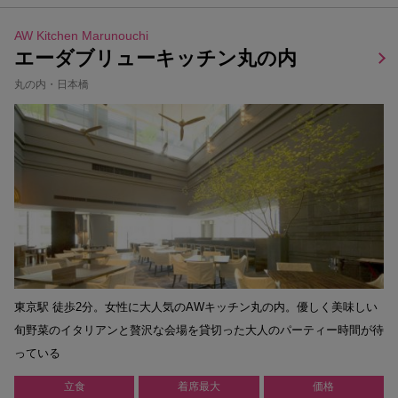
AW Kitchen Marunouchi
エーダブリューキッチン丸の内
丸の内・日本橋
東京駅 徒歩2分。女性に大人気のAWキッチン丸の内。優しく美味しい
旬野菜のイタリアンと贅沢な会場を貸切った大人のパーティー時間が待
っている
立食
着席最大
価格