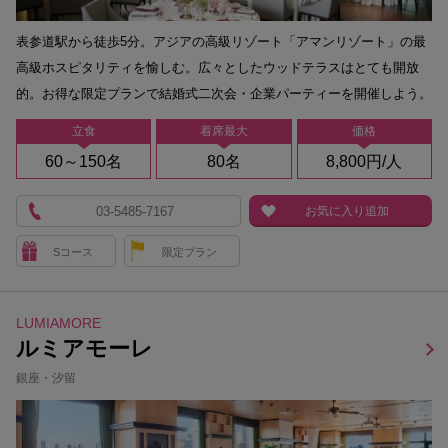
表参道駅から徒歩5分。アジアの高級リゾート「アマンリゾート」の最
高級ホスピタリティを愉しむ。広々としたウッドテラスはとても開放
的。お得な限定プランで結婚式二次会・企業パーティーを開催しよう。
立食
着席最大
価格
60～150名
80名
8,800円/人
03-5485-7167
お気に入り追加
Sコース
限定プラン
LUMIAMORE
ルミアモーレ
銀座・汐留