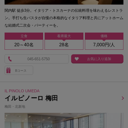
関内駅 徒歩3分。イタリア・トスカーナの伝統料理を味わえるレストラ
ン。手打ち生パスタが自慢の本格的なイタリア料理と共にアットホーム
な結婚式二次会・パーティーを。
立食
着席最大
価格
20～40名
28名
7,000円/人
045-651-5750
お気に入り追加
Bコース
IL PINOLO UMEDA
イルピノーロ 梅田
梅田・北新地