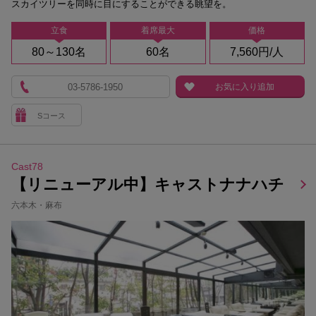
スカイツリーを同時に目にすることができる眺望を。
立食
着席最大
価格
80～130名
60名
7,560円/人
03-5786-1950
お気に入り追加
Sコース
Cast78
【リニューアル中】キャストナナハチ
六本木・麻布