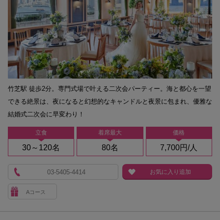
竹芝駅 徒歩2分。専門式場で叶える二次会パーティー。海と都心を一望
できる絶景は、夜になると幻想的なキャンドルと夜景に包まれ、優雅な
結婚式二次会に早変わり！
立食
着席最大
価格
30～120名
80名
7,700円/人
03-5405-4414
お気に入り追加
Aコース