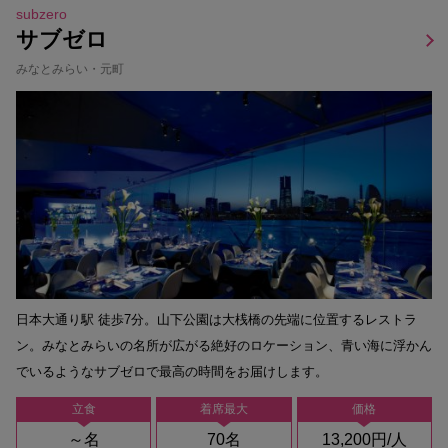
subzero
サブゼロ
みなとみらい・元町
日本大通り駅 徒歩7分。山下公園は大桟橋の先端に位置するレストラ
ン。みなとみらいの名所が広がる絶好のロケーション、青い海に浮かん
でいるようなサブゼロで最高の時間をお届けします。
立食
着席最大
価格
～名
70名
13,200円/人