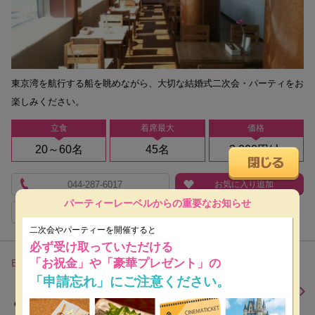
東京湾を航行する船を眺めながら、大切な結婚式二次会・パーティをお
楽しみください。
立食
着席最大
価格
20～60名
45名
3,000円/人
044-287-6017
お気に入り追加
パーティーレーベルからの重要なお知らせ
Cコース
二次会やパーティーを開催すると
必ず受け取っていただける
「お祝金」や「豪華プレゼント」の
BUSHWICK BAKERY & GRILL Tama Plaza
【閉店】ブッシュウィック ベーカリー
「申請忘れ」にご注意ください。
＆グリル たまプラーザ店