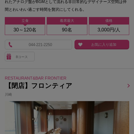
れたアナログ盤がBGMとして流れる非日常的なデザイナーズ空間は仲
間とわいわい過ごす時間を贅沢にしてくれる。
立食
着席最大
価格
30～120名
90名
3,000円/人
044-221-2250
お気に入り追加
Bコース
RESTAURANT&BAR FRONTIER
【閉店】フロンティア
川崎