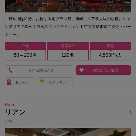
川崎駅 徒歩1分。お得な限定プラン有。川崎エリア最大級の規模。シャ
ンデリアの煌めく最高のエンタテインメント空間で結婚式二次会・パー
ティー。
立食
着席最大
価格
80～200名
120名
4,500円/人
044-200-9848
お気に入り追加
Bコース
限定プラン
ReEn
リアン
川崎