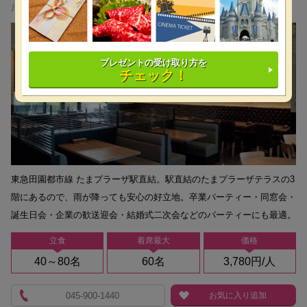
川崎
プレゼントの受け取り方を
チェック！
東急田園都市線 たまプラーザ駅直結。駅直結のたまプラーザテラスの3
階にあるので、雨が降っても安心の好立地。卒業パーティー・同窓会・
誕生日会・企業の歓送迎会・結婚式二次会などのパーティーにも最適。
立食
着席最大
価格
40～80名
60名
3,780円/人
045-900-1440
お気に入り追加