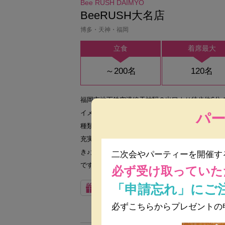
Bee RUSH DAIMYO
BeeRUSH大名店
博多・天神・福岡
立食
着席最大
～200名
120名
福岡市地下鉄空港線天神駅２出口より徒歩約6分
イメント空間 少人数から気軽にご利用いただけ
パ
種類からお選びいただけます◎お肉やパスタにお
充実の内容で、全てのコースには飲み放題＆バゲ
き♪大型スクリーン・マイク・音響＆映像設備完備
二次会やパーティーを開催す
です！飲み会、宴会、同窓
必ず受け取っていた
「申請忘れ」にご
092-753-6955
Bコース
必ずこちらからプレゼントの