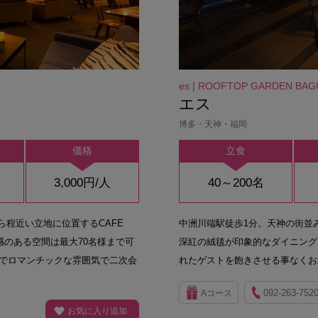
es | ROOFTOP GARDEN BAG
エス
博多・天神・福岡
価格
立食
3,000円/人
40～200名
ら程近い立地に位置するCAFE
中洲川端駅徒歩1分。天神の街並
感のある空間は最大70名様まで可
深紅の絨毯が印象的なダイニング
でロマンチックな雰囲気で二次会
れたゲストを飽きさせる事なくお
092-263-752
Aコース
お気に入り追加