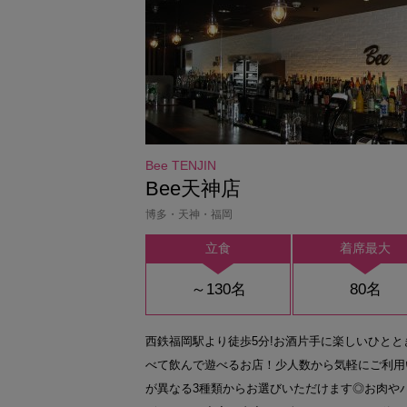
Bee TENJIN
Bee天神店
博多・天神・福岡
立食
着席最大
～130名
80名
西鉄福岡駅より徒歩5分!お酒片手に楽しいひとと
べて飲んで遊べるお店！少人数から気軽にご利用
が異なる3種類からお選びいただけます◎お肉や