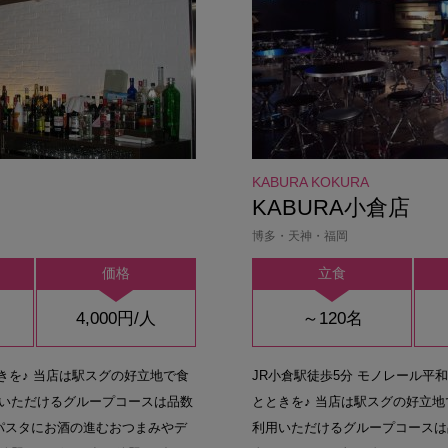
KABURA KOKURA
KABURA小倉店
博多・天神・福岡
価格
立食
4,000円/人
～120名
きを♪ 当店は駅スグの好立地で食
JR小倉駅徒歩5分 モノレール平
いただけるグループコースは品数
とときを♪ 当店は駅スグの好立
パスタにお酒の進むおつまみやデ
利用いただけるグループコースは