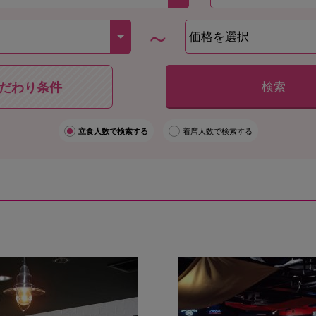
～
検索
だわり条件
立食人数で検索する
着席人数で検索する