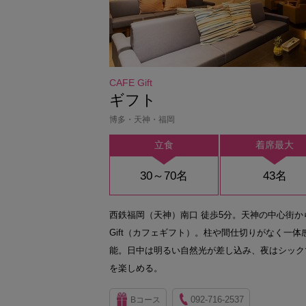
CAFE Gift
ギフト
博多・天神・福岡
立食
着席最大
30～70名
43名
西鉄福岡（天神）南口 徒歩5分。天神の中心街か
Gift（カフェギフト）。柱や間仕切りがなく一体
能。日中は明るい自然光が差し込み、夜はシック
を楽しめる。
092-716-2537
Bコース