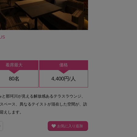
US
着席最大
価格
80名
4,400円/人
みと那珂川が見える解放感あるテラスラウンジ、
スペース、異なるテイストが混在した空間が、訪
迎えします。
0
お気に入り追加