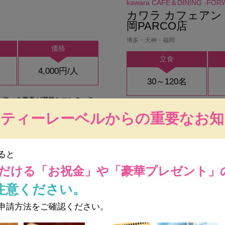
kawara CAFE＆DINING -FO
カワラ カフェアン
岡PARCO店
博多・天神・福岡
価格
立食
4,000円/人
30～120名
★遊べる要素が満載なエンターテ
【天神駅7番出口直結】ゆったり
るグループコースは品数が異なる3
ーティーレーベルからの重要なお知
を 天神駅直結という抜群の立地
酒の進むおつまみやデザートまで
ンターテインメントCAFE&DIN
ット食べ放題＆ダーツ投げ放題付
ガラスウインドウから天神の夜景
で、貸切100名様までご案内可能
ると
落ち着いた雰囲気の結婚式二次会
だける
「お祝金」や「豪華プレゼント」
待ちしており
注意ください。
お気に入り追加
092-235-748
Bコース
申請方法をご確認ください。