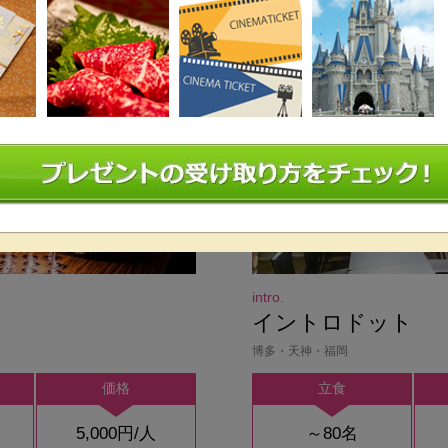
intro.
イントロドット
博多・天神・福岡
価格
立食
5,000円/人
～80名