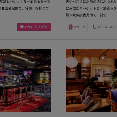
放題＆バゲット食べ放題＆ダーツ
肉やパスタにお酒の進むおつまみ
映像設備完備で、貸切70名様まで
飲み放題＆バゲット食べ放題＆ダ
響＆映像設備完備で、貸切
お気に入り追加
093-541-456
Bコース