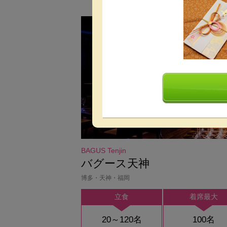
BAGUS Tenjin
バグース天神
博多・天神・福岡
立食
着席最大
20～120名
100名