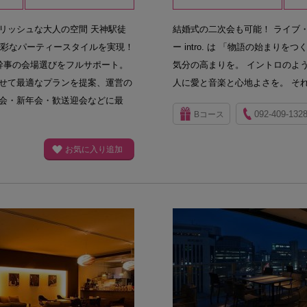
リッシュな大人の空間 天神駅徒
結婚式の二次会も可能！ ライブ
多彩なパーティースタイルを実現！
ー intro. は 「物語の始まり
幹事の会場選びをフルサポート。
気分の高まりを。 イントロのよ
せて最適なプランを提案、運営の
人に愛と音楽と心地よさを。 そ
会・新年会・歓送迎会などに最
092-409-132
Bコース
お気に入り追加