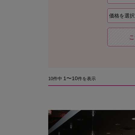
こ
1〜10
10件中
件を表示