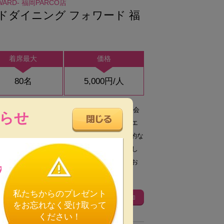
RWARD- 福岡PARCO店
ドダイニング フォワード 福
着席最大
価格
80名
5,000円/人
ソファのくつろぎカフェの雰囲気で結婚式二次会
らせ
。和を軸とした料理と、音楽を気軽に楽しめるエ
ING！ 店内はゆったりソファ席を中心に、開放的な
を眺望できる！ 明るいウッド調の店内は、少し
やパーティーにぴったり！！ 皆様のお越しをお
の
私たちからのプレゼント
6
お気に入り追加
をお忘れなく受け取って
ください！