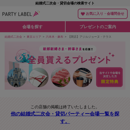
結婚式二次会・貸切会場の検索サイト
お気に入り・会場問合せ
会場を探す
プレゼントのご案内
結婚式二次会
東京エリア
六本木・麻布
【閉店】アジルジョーヌ・テラス
この店舗の掲載は終了いたしました。
他の結婚式二次会・貸切パーティー会場一覧を探
す。