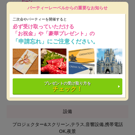
リーン
パーティーレーベルからの重要なお知らせ
二次会やパーティーを開催すると
必ず受け取っていただける
携帯電話OK
夜景
「お祝金」や「豪華プレゼント」の
「申請忘れ」にご注意ください。
人数
立食 30～60名
着席 ～30名
プレゼントの受け取り方を
料理
チェック！
フレンチ
設備
プロジェクター&スクリーン,テラス,音響設備,携帯電話
OK,夜景