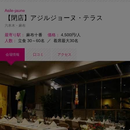
Asile-jaune
【閉店】アジルジョーヌ・テラス
六本木・麻布
最寄り駅
麻布十番
価格
4,500円/人
人数
立食 30～60名
／
着席最大30名
会場情報
口コミ
アクセス