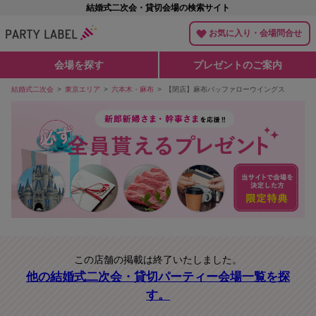
結婚式二次会・貸切会場の検索サイト
お気に入り・会場問合せ
会場を探す
プレゼントのご案内
結婚式二次会
東京エリア
六本木・麻布
【閉店】麻布バッファローウイングス
この店舗の掲載は終了いたしました。
他の結婚式二次会・貸切パーティー会場一覧を探
す。