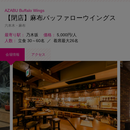
AZABU Buffalo Wings
【閉店】麻布バッファローウイングス
六本木・麻布
最寄り駅
乃木坂
価格
5,000円/人
人数
立食 30～60名
／
着席最大26名
会場情報
アクセス