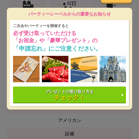
パーティーレーベルからの重要なお知らせ
プロジェクター&スク
テラス
音響設備
リーン
二次会やパーティーを開催すると
必ず受け取っていただける
「お祝金」や「豪華プレゼント」の
近隣駐車場
「申請忘れ」にご注意ください。
人数
立食 30～60名
プレゼントの受け取り方を
着席 ～26名
チェック！
料理
アメリカン
設備