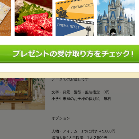
ウェルカムボード・二次会ウェルカ
人物 2人
アイテム 5個まで
修正回数 下書きから含め合計2回まで
データでのお渡しです
文字・背景・髪型・服装指定 0円
小学生未満のお子様の似顔絵 無料
オプション
人物・アイテム 1つに付き＋5,000円
追加人物4人目以降 1人 2,500円