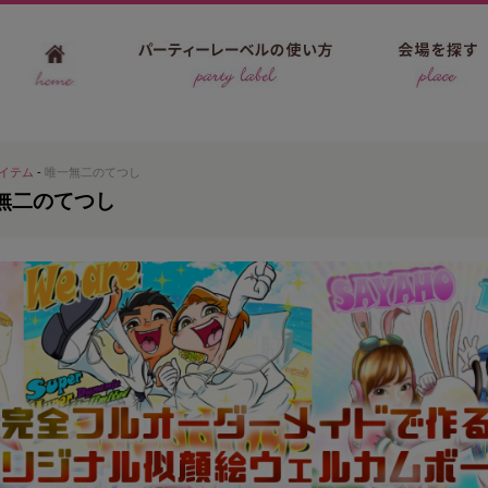
イテム
-
唯一無二のてつし
無二のてつし