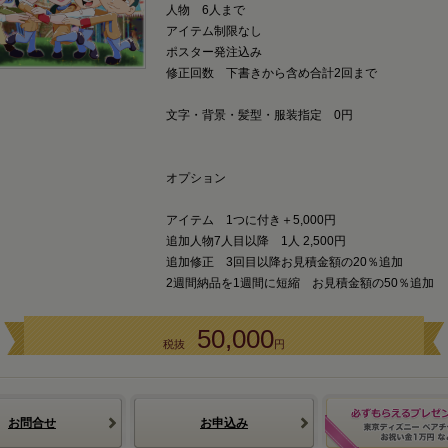
人物 6人まで
アイテム制限なし
ポスター発注込み
修正回数 下書きから含め合計2回まで
文字・背景・髪型・服装指定 0円
オプション
アイテム 1つに付き＋5,000円
追加人物7人目以降 1人 2,500円
追加修正 3回目以降お見積金額の20％追加
2週間納品を1週間に短縮 お見積金額の50％追加
50,000
税抜
円
お問合せ
お申込み