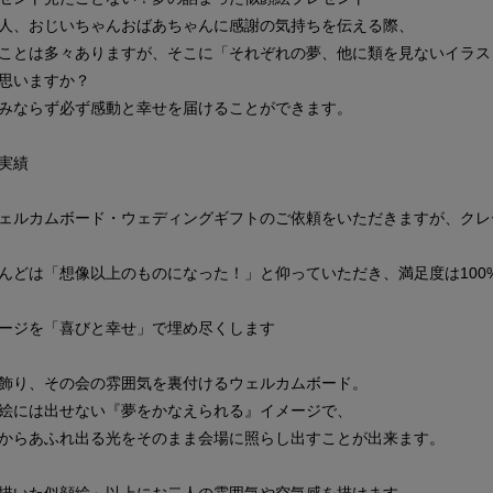
人、おじいちゃんおばあちゃんに感謝の気持ちを伝える際、
ことは多々ありますが、そこに「それぞれの夢、他に類を見ないイラス
思いますか？
みならず必ず感動と幸せを届けることができます。
実績
ェルカムボード・ウェディングギフトのご依頼をいただきますが、クレ
んどは「想像以上のものになった！」と仰っていただき、満足度は100
ージを「喜びと幸せ」で埋め尽くします
飾り、その会の雰囲気を裏付けるウェルカムボード。
絵には出せない『夢をかなえられる』イメージで、
からあふれ出る光をそのまま会場に照らし出すことが出来ます。
描いた似顔絵」以上にお二人の雰囲気や空気感を描けます