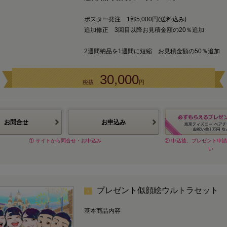
ポスター発注 1部5,000円(送料込み)
追加修正 3回目以降お見積金額の20％追加
2週間納品を1週間に短縮 お見積金額の50％追加
30,000
税抜
円
お問合せ
お申込み
① サイトから問合せ・お申込み
② 申込後、プレゼント申
い
プレゼント似顔絵ウルトラセット
基本商品内容