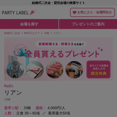
結婚式二次会・貸切会場の検索サイト
お気に入り・会場問合せ
会場を探す
プレゼントのご案内
結婚式二次会
神奈川エリア
川崎
リアン
ReEn
リアン
川崎
最寄り駅
川崎
価格
4,000円/人
人数
立食 30～60名
／
着席最大50名