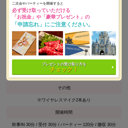
無料
二次会やパーティーを開催すると
必ず受け取っていただける
最低保証料
「お祝金」や「豪華プレゼント」の
「申請忘れ」にご注意ください。
平日：12万円～
※ 開催日時によっては保証料が変動しま
す。
土日祝：15万円～
※ 開催日時によっては保証料が変動し
ます。
設備
プレゼントの受け取り方を
チェック！
プロジェクター&スクリーン,音響設備
その他
※ワイヤレスマイク2本あり
開催時間
幹事IN 30分 / 受付 30分 / パーティー 120分 / 撤収 30分