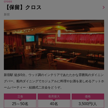
cross
【保留】クロス
新宿
新宿駅 徒歩5分。ウッド調のインテリアであたたかな雰囲気のダイニン
グバー。船内ダイニングでカジュアルに料理やお酒を楽しめるアットホ
ームパーティー・結婚式二次会をどうぞ。
立食
着席最大
価格
25～50名
40名
3,500円/人