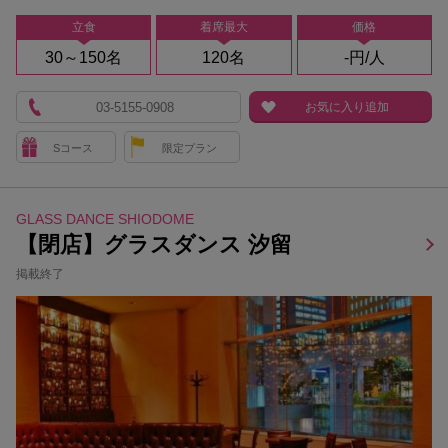
立食
着席最大
価格
30～150名
120名
-円/人
03-5155-0908
お気に入り追加
Sコース
限定プラン
GLASS DANCE SHIODOME
【閉店】グラスダンス 汐留
掲載終了