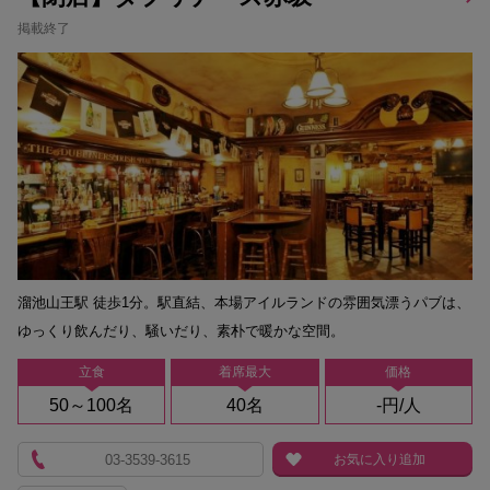
掲載終了
溜池山王駅 徒歩1分。駅直結、本場アイルランドの雰囲気漂うパブは、
ゆっくり飲んだり、騒いだり、素朴で暖かな空間。
立食
着席最大
価格
50～100名
40名
-円/人
03-3539-3615
お気に入り追加