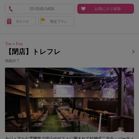
03-5545-5408
お気に入り追加
Aコース
限定プラン
Tre＋Fra
【閉店】トレフレ
掲載終了
カジュアルな雰囲気で沢山のゲストに囲まれて結婚式二次会・パーティ