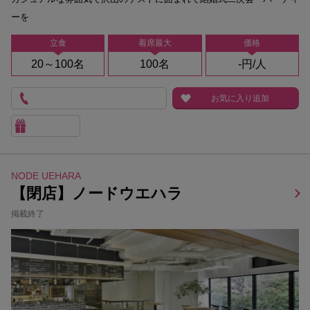
ーを
立食
着席最大
価格
20～100名
100名
-円/人
お気に入り追加
NODE UEHARA
【閉店】ノードウエハラ
掲載終了