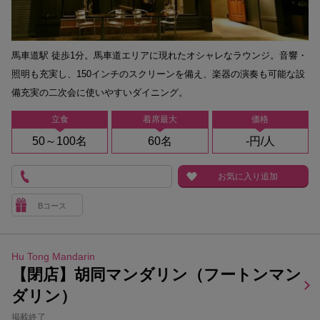
馬車道駅 徒歩1分。馬車道エリアに現れたオシャレなラウンジ。音響・
照明も充実し、150インチのスクリーンを備え、楽器の演奏も可能な設
備充実の二次会に使いやすいダイニング。
立食
着席最大
価格
50～100名
60名
-円/人
お気に入り追加
Bコース
Hu Tong Mandarin
【閉店】胡同マンダリン（フートンマン
ダリン）
掲載終了