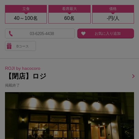
立食
着席最大
価格
40～100名
60名
-円/人
03-6205-4438
お気に入り追加
Bコース
ROJI by hacocoro
【閉店】ロジ
掲載終了