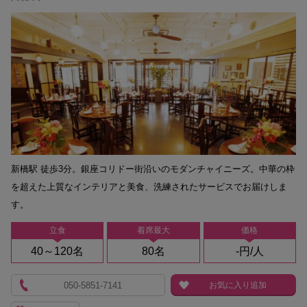
新橋駅 徒歩3分。銀座コリドー街沿いのモダンチャイニーズ。中華の枠
を超えた上質なインテリアと美食、洗練されたサービスでお届けしま
す。
立食
着席最大
価格
40～120名
80名
-円/人
050-5851-7141
お気に入り追加