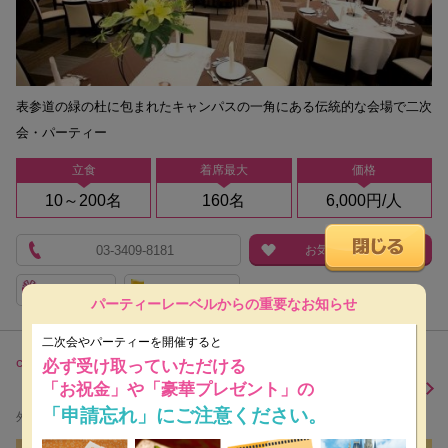
表参道の緑の杜に包まれたキャンパスの一角にある伝統的な会場で二次
会・パーティー
立食
着席最大
価格
10～200名
160名
6,000円/人
03-3409-8181
お気に入り追加
Bコース
限定プラン
パーティーレーベルからの重要なお知らせ
二次会やパーティーを開催すると
cavaliere
必ず受け取っていただける
【閉店】カヴァリエーレ
「お祝金」や「豪華プレゼント」の
「申請忘れ」にご注意ください。
外苑前・青山一丁目・信濃町