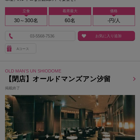
立食
着席最大
価格
30～300名
60名
-円/人
03-5568-7536
お気に入り追加
Aコース
OLD MAN’S UN SHIODOME
【閉店】オールドマンズアン汐留
掲載終了