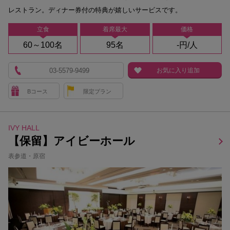
レストラン。ディナー券付の特典が嬉しいサービスです。
立食
着席最大
価格
60～100名
95名
-円/人
03-5579-9499
お気に入り追加
Bコース
限定プラン
IVY HALL
【保留】アイビーホール
表参道・原宿