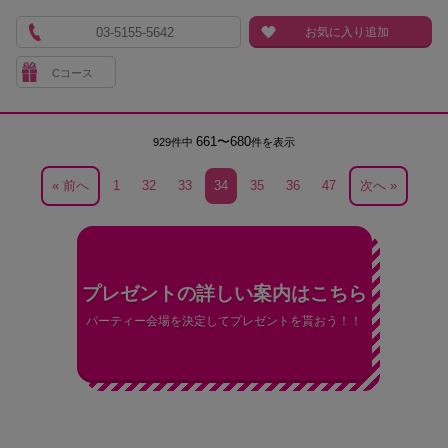
03-5155-5642
お気に入り追加
Cコース
661〜680
929件中
件を表示
« 前へ
1
32
33
34
35
36
47
次へ »
プレゼントの詳しい案内はこちら
パーティー会場を決定してプレゼントを貰おう！！