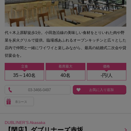
代々木上原駅徒歩1分。小田急沿線の美味しい食材をとりいれた肉や野
菜を炭火グリルで提供。臨場感あふれるオープンキッチンと広々とした
店内で仲間と一緒にワイワイと楽しみながら、最高の結婚式二次会や貸
切宴会を。
立食
着席最大
価格
35～140名
40名
-円/人
03-3466-0497
お気に入り追加
Bコース
DUBLINER’S Akasaka
【閉店】ダブリナーズ赤坂