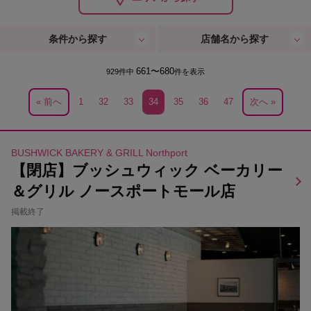
条件から探す
店舗名から探す
661〜680
929件中
件を表示
« 前へ
1
32
33
34
35
36
47
次へ »
BUSHWICK BAKERY & GRILL Northport
【閉店】ブッシュウィック ベーカリー
＆グリル ノースポートモール店
掲載終了