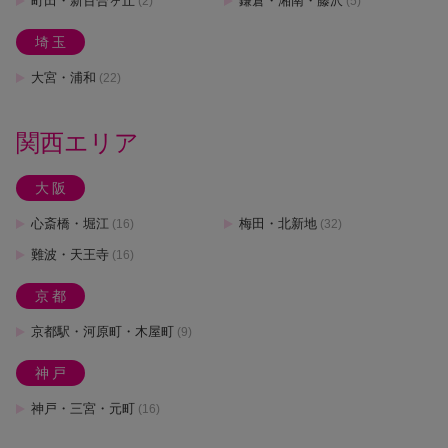
町田・新百合ヶ丘
鎌倉・湘南・藤沢
(2)
(5)
埼玉
大宮・浦和
(22)
関西エリア
大阪
心斎橋・堀江
梅田・北新地
(16)
(32)
難波・天王寺
(16)
京都
京都駅・河原町・木屋町
(9)
神戸
神戸・三宮・元町
(16)