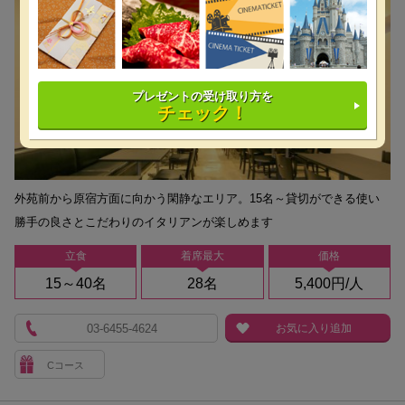
プレゼントの受け取り方を
チェック！
外苑前から原宿方面に向かう閑静なエリア。15名～貸切ができる使い
勝手の良さとこだわりのイタリアンが楽しめます
立食
着席最大
価格
15～40名
28名
5,400円/人
03-6455-4624
お気に入り追加
Cコース