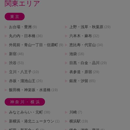
関東エリア
東京
お台場・豊洲
上野・浅草・秋葉原
(9)
(29)
丸の内・日本橋
六本木・麻布
(36)
(32)
外苑前・青山一丁目・信濃町
恵比寿・代官山
(9)
(34)
新宿
池袋
(46)
(16)
渋谷
目黒・白金・品川
(53)
(29)
立川・八王子
表参道・原宿
(10)
(29)
赤坂・溜池山王
銀座・汐留
(26)
(65)
飯田橋・神楽坂・水道橋
(19)
神奈川・横浜
みなとみらい・元町
川崎
(38)
(7)
新横浜・港北ニュータウン
横浜駅
(1)
(19)