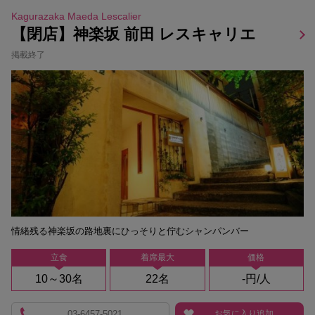
Kagurazaka Maeda Lescalier
【閉店】神楽坂 前田 レスキャリエ
掲載終了
情緒残る神楽坂の路地裏にひっそりと佇むシャンパンバー
立食
着席最大
価格
10～30名
22名
-円/人
03-6457-5021
お気に入り追加