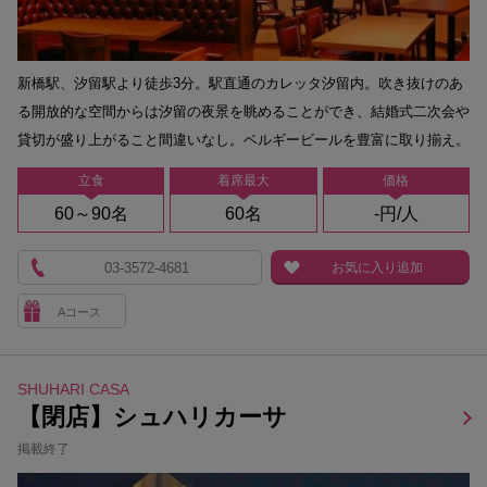
新橋駅、汐留駅より徒歩3分。駅直通のカレッタ汐留内。吹き抜けのあ
る開放的な空間からは汐留の夜景を眺めることができ、結婚式二次会や
貸切が盛り上がること間違いなし。ベルギービールを豊富に取り揃え。
立食
着席最大
価格
60～90名
60名
-円/人
03-3572-4681
お気に入り追加
Aコース
SHUHARI CASA
【閉店】シュハリカーサ
掲載終了