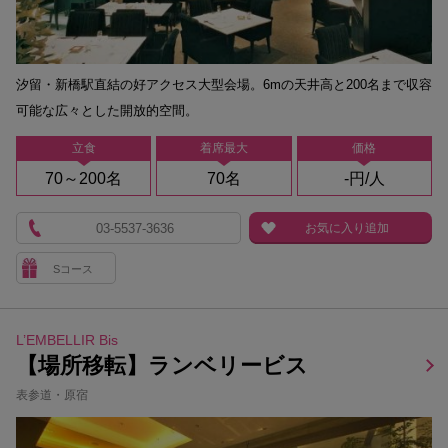
汐留・新橋駅直結の好アクセス大型会場。6mの天井高と200名まで収容
可能な広々とした開放的空間。
立食
着席最大
価格
70～200名
70名
-円/人
03-5537-3636
お気に入り追加
Sコース
L’EMBELLIR Bis
【場所移転】ランベリービス
表参道・原宿