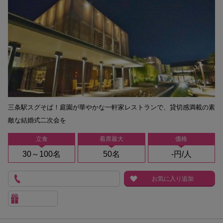
三条駅スグそば！庭園が華やかな一軒家レストランで、貸切感満載の素
敵な結婚式二次会を
立食
着席最大
価格
30～100名
50名
-円/人
お気に入り追加