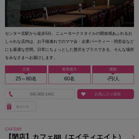
センター北駅から徒歩5分。ニューヨークスタイルの開放感あふれるお
しゃれな店内は、お子様連れでのママ会・企業パーティー・同窓会など
にも最適な空間。日常にちょっとした贅沢をプラスできる、そんな場所
をみなさまへお届けします。
立食
着席最大
価格
25～80名
60名
-円/人
045-900-1441
お気に入り追加
Bコース
CAFE88
【閉店】カフェ88（エイティエイト）