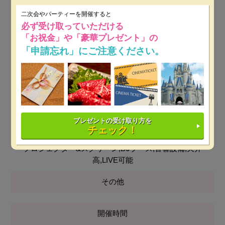
二次会やパーティーを開催すると
無料
必ず受け取っていただける
「お祝金」や「豪華プレゼント」の
最低保証料
「申請忘れ」にご注意ください。
平日：30万円～
※ 開催日時によっては保証料が変動しま
す。
土日祝：30万円～
※ 開催日時によっては保証料が変動し
ます。
プレゼントの受け取り方を
設備
チェック！
プロジェクター&スクリーン,DJブース,音響設備,天井
高,LIVE可能
その他
開催時間