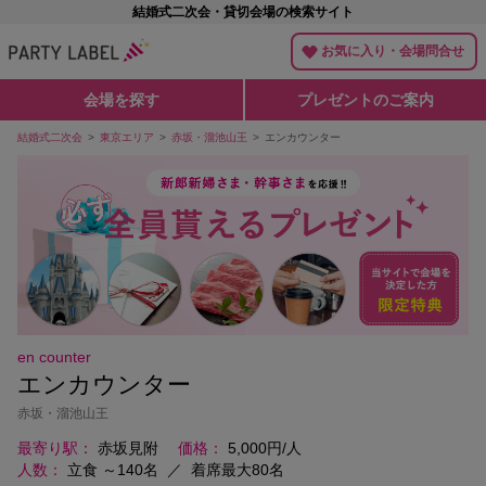
結婚式二次会・貸切会場の検索サイト
お気に入り・会場問合せ
会場を探す
プレゼントのご案内
結婚式二次会
東京エリア
赤坂・溜池山王
エンカウンター
en counter
エンカウンター
赤坂・溜池山王
最寄り駅
赤坂見附
価格
5,000円/人
人数
立食 ～140名
／
着席最大80名