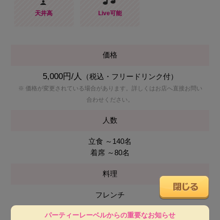
天井高
Live可能
価格
5,000円/人
（税込・フリードリンク付）
※ 価格が変更されている場合があります。詳しくはお店へ直接お問い
合わせください。
人数
立食 ～140名
着席 ～80名
料理
フレンチ
パーティーレーベルからの重要なお知らせ
会場使用料