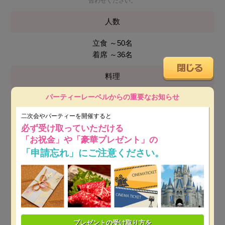
合わせください。
人数
立食 ～50名
着席 ～36名
料理
パーティーレーベルからの重要なお知らせ
イタリアン
二次会やパーティーを開催すると
会場使用料
必ず受け取っていただける
「お祝金」や「豪華プレゼント」の
無料
「申請忘れ」にご注意ください。
最低保証料
平日：20万円～
※ 開催日時によっては保証料が変動しま
す。
土日祝：15万円～
※ 開催日時によっては保証料が変動し
プレゼントの受け取り方を