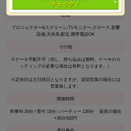
ます。
チェック！
設備
プロジェクター&スクリーン,TVモニター,クローク,音響
設備,天井高,駅近,携帯電話OK
その他
※ケーキ手配不可（但し、持ち込みは無料。ケーキのカ
ッティングが必要な場合は有料となります。）
※定休日は土日祝日となりますが、貸切営業の場合には
営業致します。
開催時間
幹事IN 30分 / 受付 15分 / パーティー 120分 延長の場合
+30分550円
電話番号