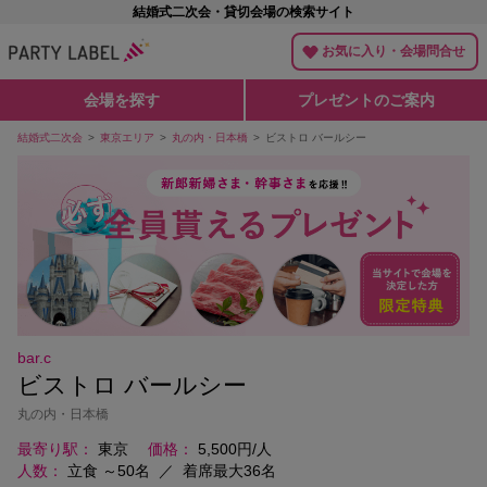
結婚式二次会・貸切会場の検索サイト
お気に入り・会場問合せ
会場を探す
プレゼントのご案内
結婚式二次会
東京エリア
丸の内・日本橋
ビストロ バールシー
bar.c
ビストロ バールシー
丸の内・日本橋
最寄り駅
東京
価格
5,500円/人
人数
立食 ～50名
／
着席最大36名