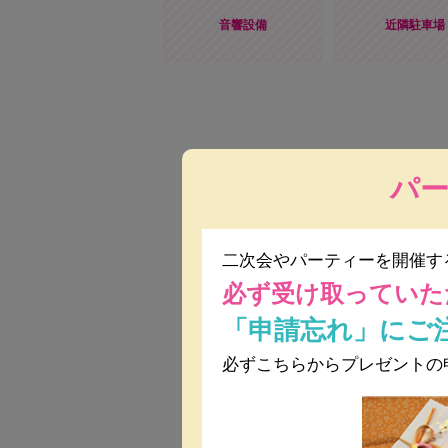
音響設備
近隣駐車場
パ
価格
二次会やパーティーを開催す
人数
必ず受け取っていた
「申請忘れ」にご
料理
必ずこちらからプレゼントの
会場使用料