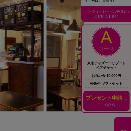
ィー時は、営業可）
「パーティーレーベルを見た」
とお伝え下さい
A
コース
東京ディズニーリゾート
ペアチケット
お祝い金 10,000円
松阪牛 ギフトセット
プレゼント申請
は
こちらから