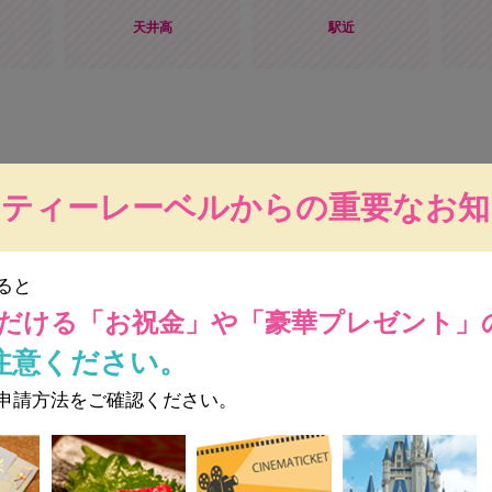
天井高
駅近
ーティーレーベルからの重要なお知
6,458円/人
（税込・フリードリンク付）
※ 価格が変更されている場合があります。詳しくはお店へ直接お
ると
立食 50～100名
だける
「お祝金」や「豪華プレゼント」
着席 ～50名
注意ください。
イタリアン
申請方法をご確認ください。
無料
平日：30万円～
※ 開催日時によっては保証料が変動