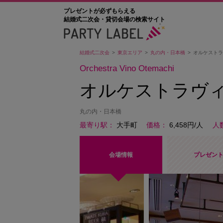
プレゼントが必ずもらえる
結婚式二次会・貸切会場の検索サイト
結婚式二次会
東京エリア
丸の内・日本橋
オルケストラ
Orchestra Vino Otemachi
オルケストラヴ
丸の内・日本橋
最寄り駅
大手町
価格
6,458円/人
人
会場情報
プレゼン