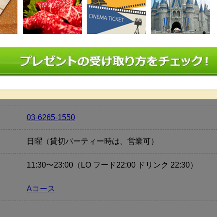
土日祝：30万円～
※ 開催日時によっては保証料が変
音響設備,近隣駐車場,天井高,駅近,携帯電話OK
幹事IN 30分 / 受付 30分 / パーティー 120分 / 撤収 30分
03-6265-1550
日曜（貸切パーティー時は、営業可）
11:30〜23:00（LO フード22:00 ドリンク 22:30）
Aコース