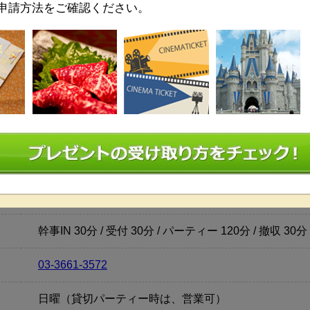
申請方法をご確認ください。
土日祝：30万円～
※ 開催日時によっては保証料が変
控室,プロジェクター&スクリーン,音響設備,近隣駐車場,
ウェディングケーキ 25000円（40名様分）〜
乾杯スパークリングワイン 500円
会場延長 30分500円
その他 パーティをカスタマイズできるオプションあ
相談下さい。
幹事IN 30分 / 受付 30分 / パーティー 120分 / 撤収 30分
03-3661-3572
日曜（貸切パーティー時は、営業可）