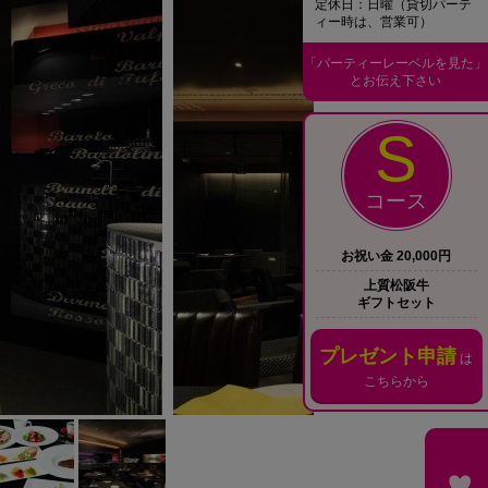
定休日：日曜（貸切パーテ
ィー時は、営業可）
「パーティーレーベルを見た」
とお伝え下さい
S
コース
お祝い金 20,000円
上質松阪牛
ギフトセット
プレゼント申請
は
こちらから