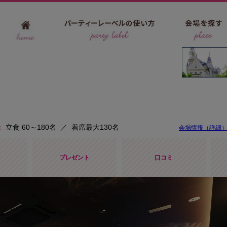
立食 60～180名
／
着席最大130名
会場情報（詳細
ン
プレゼント
口コミ