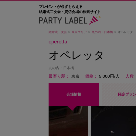
プレゼントが必ずもらえる
結婚式二次会・貸切会場の検索サイト
結婚式二次会
東京エリア
丸の内・日本橋
オペレッタ
operetta
オペレッタ
丸の内・日本橋
最寄り駅
東京
価格
5,000円/人
人数
会場情報
限定プラ