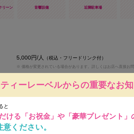
クリーン
音響設備
近隣駐車場
5,000円/人
（税込・フリードリンク付）
※ 価格が変更されている場合があります。詳しくはお店へ直接お
立食 60～180名
ーティーレーベルからの重要なお知
着席 ～130名
イタリアン
ると
だける
「お祝金」や「豪華プレゼント」
無料
注意ください。
平日：30万円～
※ 開催日時によっては保証料が変動