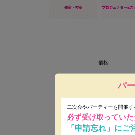
個室・控室
プロジェクター&ス
価格
パ
人数
料理
二次会やパーティーを開催す
必ず受け取っていた
会場使用料
「申請忘れ」にご