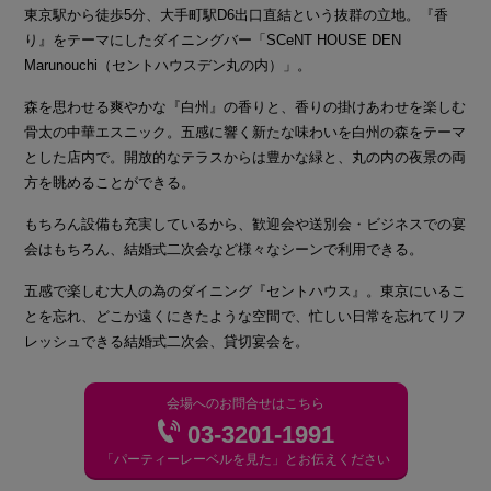
東京駅から徒歩5分、大手町駅D6出口直結という抜群の立地。『香
り』をテーマにしたダイニングバー「SCeNT HOUSE DEN
Marunouchi（セントハウスデン丸の内）」。
森を思わせる爽やかな『白州』の香りと、香りの掛けあわせを楽しむ
骨太の中華エスニック。五感に響く新たな味わいを白州の森をテーマ
とした店内で。開放的なテラスからは豊かな緑と、丸の内の夜景の両
方を眺めることができる。
もちろん設備も充実しているから、歓迎会や送別会・ビジネスでの宴
会はもちろん、結婚式二次会など様々なシーンで利用できる。
五感で楽しむ大人の為のダイニング『セントハウス』。東京にいるこ
とを忘れ、どこか遠くにきたような空間で、忙しい日常を忘れてリフ
レッシュできる結婚式二次会、貸切宴会を。
会場へのお問合せはこちら
03-3201-1991
「パーティーレーベルを見た」とお伝えください