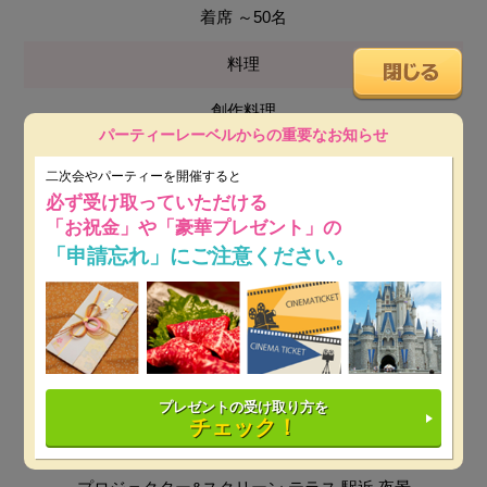
着席 ～50名
料理
創作料理
パーティーレーベルからの重要なお知らせ
会場使用料
二次会やパーティーを開催すると
必ず受け取っていただける
無料
「お祝金」や「豪華プレゼント」の
最低保証料
「申請忘れ」にご注意ください。
平日：30万円～
※ 開催日時によっては保証料が変動しま
す。
土日祝：30万円～
※ 開催日時によっては保証料が変動し
ます。
プレゼントの受け取り方を
チェック！
設備