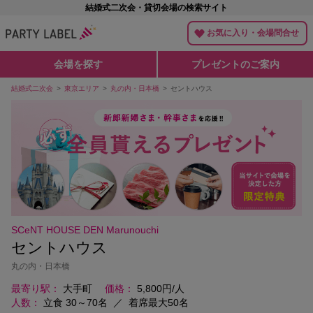
結婚式二次会・貸切会場の検索サイト
お気に入り・会場問合せ
会場を探す
プレゼントのご案内
結婚式二次会
東京エリア
丸の内・日本橋
セントハウス
SCeNT HOUSE DEN Marunouchi
セントハウス
丸の内・日本橋
最寄り駅
大手町
価格
5,800円/人
人数
立食 30～70名
／
着席最大50名