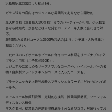
浜松町駅北口出口より徒歩1分。
ガラス張りの店内はカジュアルな雰囲気でありながら開放的。
最大84名様（立食最大100名様）までのパーティーが可能。少人数宴
会から結婚式二次会など様々な貸切パーティーを人数に合わせて対
応。
2時間飲み放題付コースは3300円(税込み)より。ご予算・人数是非ご
相談ください。
こだわりのハイボールやビールに合うコース料理をリーズナブルに2
プランご用意（ご予算相談OK）。
カジュアルに楽しめるリーズナブルなコースや、ハイボールバーの名
物！自家製フライドチキンがコースに入ったコースも。
ブラックニッカ史上最強炭酸スプラッシュタワーでこだわりのハイボ
ールを。
※アルコール除菌剤設置、定期的な換気、除菌清掃徹底、ソーシャル
ディスタンス確保、
マスク着用、従業員の体調管理徹底等十分な新型コロナ対策行ってお