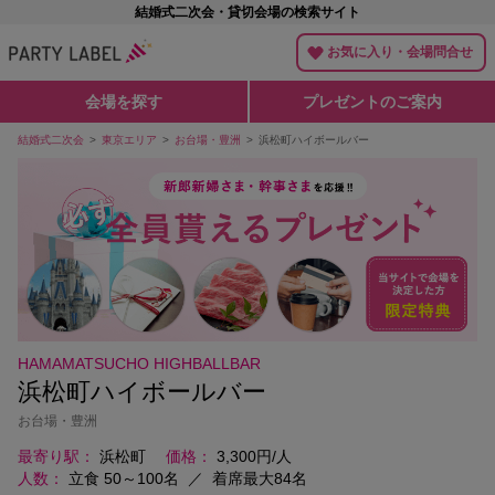
結婚式二次会・貸切会場の検索サイト
お気に入り・会場問合せ
会場を探す
プレゼントのご案内
結婚式二次会
東京エリア
お台場・豊洲
浜松町ハイボールバー
HAMAMATSUCHO HIGHBALLBAR
浜松町ハイボールバー
お台場・豊洲
最寄り駅
浜松町
価格
3,300円/人
人数
立食 50～100名
／
着席最大84名