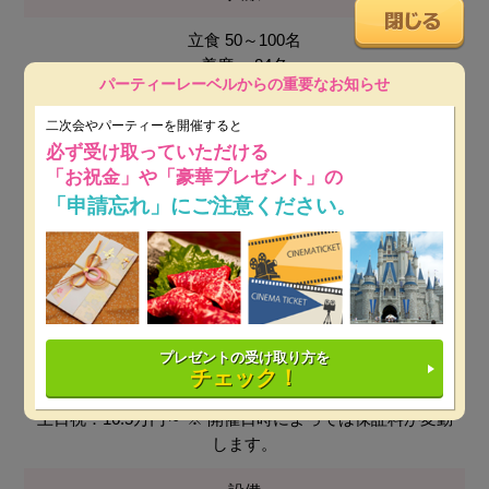
立食 50～100名
着席 ～84名
パーティーレーベルからの重要なお知らせ
料理
二次会やパーティーを開催すると
必ず受け取っていただける
パーティーフード
「お祝金」や「豪華プレゼント」の
「申請忘れ」にご注意ください。
会場使用料
無料
最低保証料
平日：16.5万円～
※ 開催日時によっては保証料が変動し
プレゼントの受け取り方を
ます。
チェック！
土日祝：16.5万円～
※ 開催日時によっては保証料が変動
します。