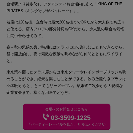
台場駅より徒歩5分。アクアシティお台場内にある「KING OF THE
PIRATES（キングオブザパイレーツ）」。
着席は120名様、立食時は最大200名様までOKだから大人数でも広々
と使える。店内フロアの部分貸切もOKだから、少人数の場合も気軽
に問い合わせてみて。
春～秋の気候の良い時期にはテラスに出て楽しむこともできるから、
昼は開放的に、夜は素敵な夜景を眺めながら仲間とともにワイワイ
と。
東京湾へ面したテラス席からは東京タワーやレインボーブリッジも眺
めることができ、絶景を楽しむことができる。飲み放題付きプランは
3500円からと、とってもリーズナブル。結婚式二次会から大規模な
企業宴会まで、様々な用途でどうぞ。
会場へのお問合せはこちら
03-3599-1225
「パーティーレーベルを見た」とお伝えください