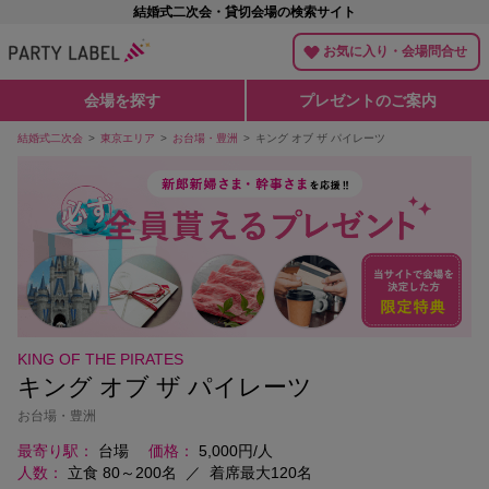
結婚式二次会・貸切会場の検索サイト
お気に入り・会場問合せ
会場を探す
プレゼントのご案内
結婚式二次会
東京エリア
お台場・豊洲
キング オブ ザ パイレーツ
KING OF THE PIRATES
キング オブ ザ パイレーツ
お台場・豊洲
最寄り駅
台場
価格
5,000円/人
人数
立食 80～200名
／
着席最大120名