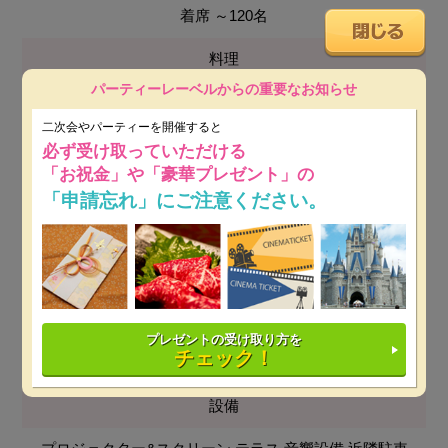
着席 ～120名
料理
パーティーレーベルからの重要なお知らせ
創作料理
二次会やパーティーを開催すると
会場使用料
必ず受け取っていただける
「お祝金」や「豪華プレゼント」の
無料
「申請忘れ」にご注意ください。
最低保証料
平日：25万円～
※ 開催日時によっては保証料が変動しま
す。
土日祝：25万円～
※ 開催日時によっては保証料が変動し
プレゼントの受け取り方を
チェック！
ます。
設備