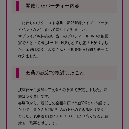
開催したパーティー内容
こだわりのリクエスト楽曲、新郎新婦クイズ、ブーケ
イベントなど、すべて盛り上がりました。
サプライズ乾杯挨拶、当日のプロフィールDVDや披露
宴でのとって出しDVDの上映もとても盛り上がりまし
た。余興はなく、みなさんと写真を撮る時間を第一に
考えました。
会費の設定で検討したこと
披露宴から参加or二次会のみ参加で決定しました。差
額は５００円です。
会場側から、最低この金額を頂ければOKという話でし
たので、８０人参加が見込めるためできる限り安くし
ました。表参道とはいえ８０００円より高くなると感
覚的に割高と感じます。