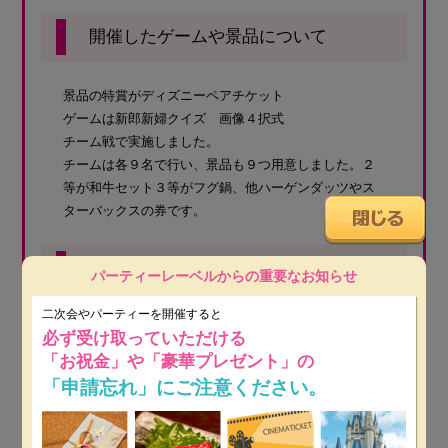
開催したゲームや景品について
景品の特賞がディズニーペアチケット
ゲームは新郎新婦クイズ 画像４択式
チーム戦で実施しました。
チームは各９名で行い、景品も９つ用意しました。２
等が和牛セット３等がフグ鍋、他ハーゲンダッツやス
ターバックスの券です。
皆様へのアドバイス・その他
パーティーレーベルからの重要なお知らせ
二次会やパーティーを開催すると
幹事さん選びは特別重要です。
必ず受け取っていただける
可能であれば、幹事代行会社もおすすめかもしれませ
「お祝金」や「豪華プレゼント」の
ん。
「申請忘れ」にご注意ください。