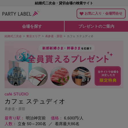
結婚式二次会・貸切会場の検索サイト
お気に入り・会場問合せ
会場を探す
プレゼントのご案内
結婚式二次会
東京エリア
表参道・原宿
カフェ ステュディオ
café STUDIO
カフェ ステュディオ
表参道・原宿
最寄り駅
明治神宮前
価格
6,600円/人
人数
立食 50～200名
／
着席最大86名