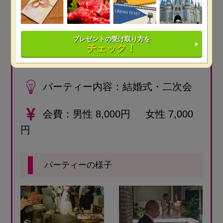
2016年08月に開催したパーティーレポート・口コミ
みぃ様
（新郎・新婦）
からの投稿です
プレゼントの受け取り方を
チェック！
人数
約60名
パーティー内容
結婚式・二次会
会費
男性 8,000円 女性 7,000
円
パーティーの様子