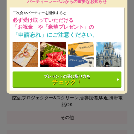
パーティーレーベルからの重要なお知らせ
会場使用料
二次会やパーティーを開催すると
無料
必ず受け取っていただける
「お祝金」や「豪華プレゼント」の
最低保証料
「申請忘れ」にご注意ください。
平日：20万円～
※ 開催日時によっては保証料が変動しま
す。
土日祝：20万円～
※ 開催日時によっては保証料が変動し
ます。
プレゼントの受け取り方を
チェック！
設備
控室,プロジェクター&スクリーン,音響設備,駅近,携帯電
話OK
その他