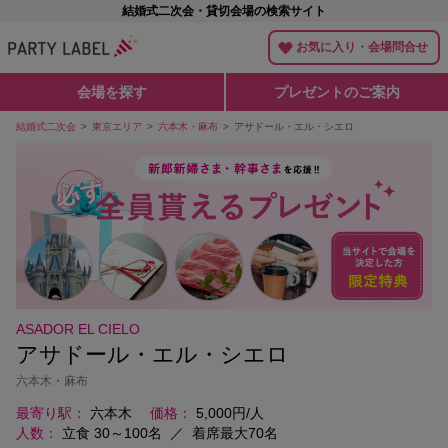
結婚式二次会・貸切会場の検索サイト
お気に入り・会場問合せ
会場を探す
プレゼントのご案内
結婚式二次会
東京エリア
六本木・麻布
アサドール・エル・シエロ
ASADOR EL CIELO
アサドール・エル・シエロ
六本木・麻布
最寄り駅
六本木
価格
5,000円/人
人数
立食 30～100名
／
着席最大70名