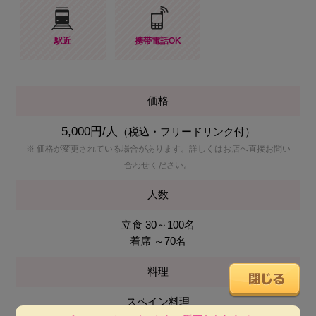
駅近
携帯電話OK
価格
5,000円/人
（税込・フリードリンク付）
※ 価格が変更されている場合があります。詳しくはお店へ直接お問い
合わせください。
人数
立食 30～100名
着席 ～70名
料理
スペイン料理