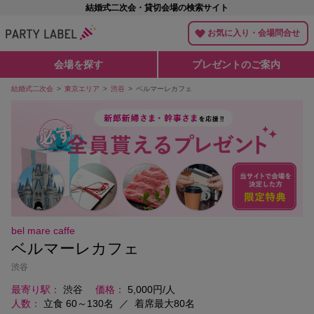
結婚式二次会・貸切会場の検索サイト
お気に入り・会場問合せ
会場を探す
プレゼントのご案内
結婚式二次会
東京エリア
渋谷
ベルマーレカフェ
bel mare caffe
ベルマーレカフェ
渋谷
最寄り駅
渋谷
価格
5,000円/人
人数
立食 60～130名
／
着席最大80名