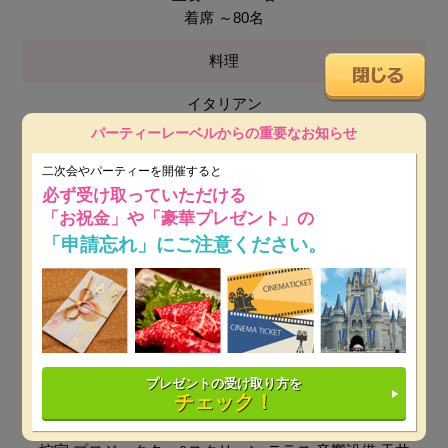
着席 ～80名
料理
イタリアン
パーティーレーベルからの重要なお知らせ
会場使用料
二次会やパーティーを開催すると
無料
必ず受け取っていただける
「お祝金」や「豪華プレゼント」の
最低保証料
「申請忘れ」にご注意ください。
平日：15万円～
※ 開催日時によっては保証料が変動しま
す。
土日祝：20万円～
※ 開催日時によっては保証料が変動し
ます。
プレゼントの受け取り方を
チェック！
設備