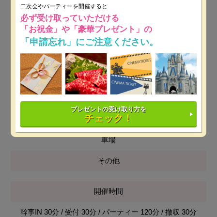
無料
二次会やパーティーを開催すると
必ず受け取っていただける
最低保証料
「お祝金」や「豪華プレゼント」の
「申請忘れ」にご注意ください。
平日：25万円～
※ 開催日時によっては保証料が変動しま
す。
土日祝：25万円～
※ 開催日時によっては保証料が変動し
ます。
設備
プレゼントの受け取り方を
チェック！
プロジェクター&スクリーン,DJブース,音響設備,近隣駐
車場
その他
開催時間
幹事IN 30分 / 受付 30分 / パーティー 120分 / 撤収 30分