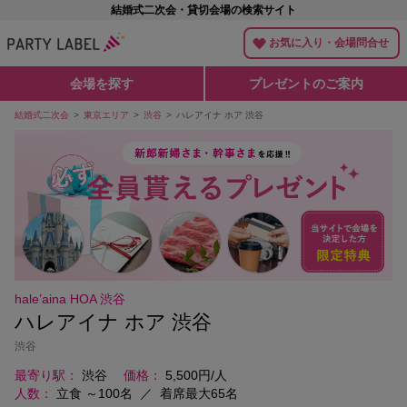
結婚式二次会・貸切会場の検索サイト
お気に入り・会場問合せ
会場を探す
プレゼントのご案内
結婚式二次会
東京エリア
渋谷
ハレアイナ ホア 渋谷
hale’aina HOA 渋谷
ハレアイナ ホア 渋谷
渋谷
最寄り駅
渋谷
価格
5,500円/人
人数
立食 ～100名
／
着席最大65名