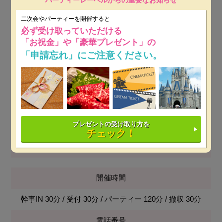
パーティーレーベルからの重要なお知らせ
会場使用料
二次会やパーティーを開催すると
無料
必ず受け取っていただける
「お祝金」や「豪華プレゼント」の
最低保証料
「申請忘れ」にご注意ください。
土日祝：50万円～
※ 開催日時によっては保証料が変動し
ます。
設備
プレゼントの受け取り方を
控室,プロジェクター&スクリーン,音響設備,携帯電話OK
チェック！
その他
開催時間
幹事IN 30分 / 受付 30分 / パーティー 120分 / 撤収 30分
電話番号