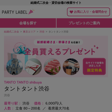
結婚式二次会・貸切会場の検索サイト
お気に入り・会場問合せ
会場を探す
プレゼントのご案内
結婚式二次会
東京エリア
渋谷
タントタント渋谷
TANTO TANTO shibuya
タントタント渋谷
渋谷
最寄り駅
渋谷
価格
6,000円/人
人数
立食 80～200名
／
着席最大70名