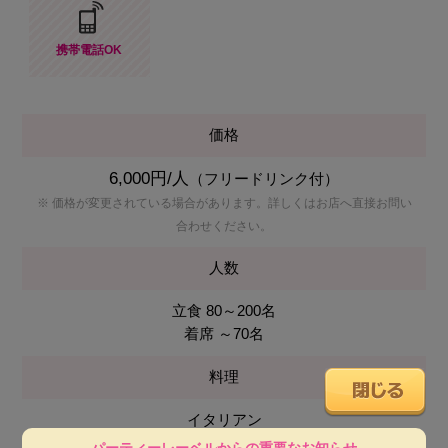
携帯電話OK
価格
6,000円/人
（フリードリンク付）
※ 価格が変更されている場合があります。詳しくはお店へ直接お問い
合わせください。
人数
立食 80～200名
着席 ～70名
料理
イタリアン