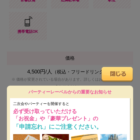
携帯電話OK
価格
4,500円/人
（税込・フリードリンク付）
※ 価格が変更されている場合があります。詳しくはお店へ直接お問い
合わせください。
パーティーレーベルからの重要なお知らせ
人数
二次会やパーティーを開催すると
必ず受け取っていただける
立食 50～150名
「お祝金」や「豪華プレゼント」の
着席 ～100名
「申請忘れ」にご注意ください。
料理