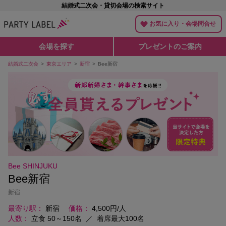
結婚式二次会・貸切会場の検索サイト
お気に入り・会場問合せ
会場を探す
プレゼントのご案内
結婚式二次会
東京エリア
新宿
Bee新宿
Bee SHINJUKU
Bee新宿
新宿
最寄り駅
新宿
価格
4,500円/人
人数
立食 50～150名
／
着席最大100名