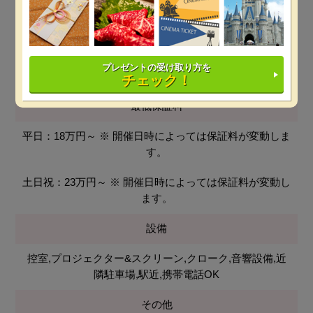
イタリアン
会場使用料
プレゼントの受け取り方を
無料
チェック！
最低保証料
平日：18万円～
※ 開催日時によっては保証料が変動しま
す。
土日祝：23万円～
※ 開催日時によっては保証料が変動し
ます。
設備
控室,プロジェクター&スクリーン,クローク,音響設備,近
隣駐車場,駅近,携帯電話OK
その他