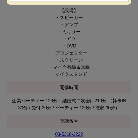
【設備】
・スピーカー
・アンプ
・ミキサー
・CD
・DVD
・プロジェクター
・スクリーン
・マイク有線＆無線
・マイクスタンド
開催時間
企業パーティー 120分・結婚式二次会は210分 （幹事IN
30分 / 受付 30分 / パーティー 120分 / 撤収 30分）
電話番号
03-5318-3222