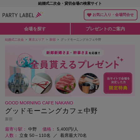
結婚式二次会・貸切会場の検索サイト
お気に入り・会場問合せ
会場を探す
プレゼントのご案内
結婚式二次会
東京エリア
新宿
グッドモーニングカフェ中野
GOOD MORNING CAFE NAKANO
グッドモーニングカフェ中野
新宿
最寄り駅
中野
価格
5,400円/人
人数
立食 50～110名
／
着席最大70名