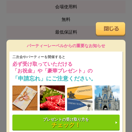
会場使用料
無料
最低保証料
平日：30万円～
※ 開催日時によっては保証料が変動しま
パーティーレーベルからの重要なお知らせ
す。
二次会やパーティーを開催すると
必ず受け取っていただける
土日祝：30万円～
※ 開催日時によっては保証料が変動し
「お祝金」や「豪華プレゼント」の
ます。
「申請忘れ」にご注意ください。
設備
プロジェクター&スクリーン,テラス,音響設備,天井
高,LIVE可能,駅近
その他
プレゼントの受け取り方を
チェック！
※プロジェクター&スクリーン使用料 1万円（税抜）